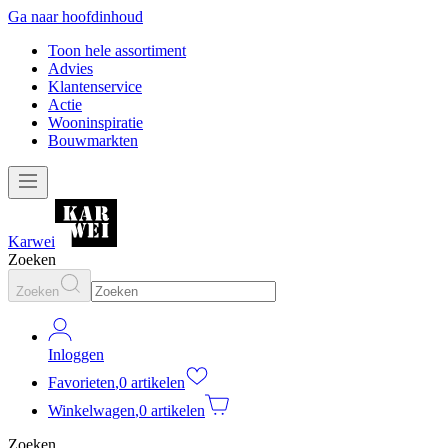
Ga naar hoofdinhoud
Toon hele assortiment
Advies
Klantenservice
Actie
Wooninspiratie
Bouwmarkten
Karwei
Zoeken
Zoeken
Inloggen
Favorieten
,
0 artikelen
Winkelwagen
,
0 artikelen
Zoeken