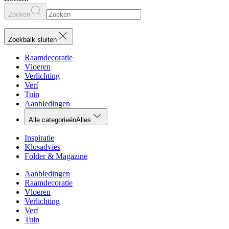
Zoeken
Zoekbalk sluiten
Raamdecoratie
Vloeren
Verlichting
Verf
Tuin
Aanbiedingen
Alle categorieën
Alles
Inspiratie
Klusadvies
Folder & Magazine
Aanbiedingen
Raamdecoratie
Vloeren
Verlichting
Verf
Tuin