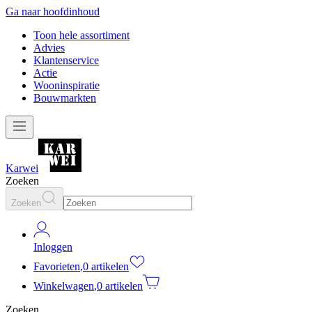
Ga naar hoofdinhoud
Toon hele assortiment
Advies
Klantenservice
Actie
Wooninspiratie
Bouwmarkten
Karwei
Zoeken
Zoeken
Inloggen
Favorieten
,
0 artikelen
Winkelwagen
,
0 artikelen
Zoeken