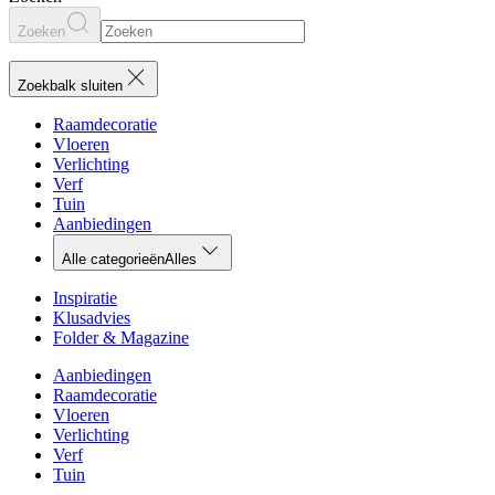
Zoeken
Zoekbalk sluiten
Raamdecoratie
Vloeren
Verlichting
Verf
Tuin
Aanbiedingen
Alle categorieën
Alles
Inspiratie
Klusadvies
Folder & Magazine
Aanbiedingen
Raamdecoratie
Vloeren
Verlichting
Verf
Tuin