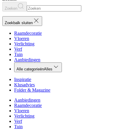
Zoeken
Zoekbalk sluiten
Raamdecoratie
Vloeren
Verlichting
Verf
Tuin
Aanbiedingen
Alle categorieën
Alles
Inspiratie
Klusadvies
Folder & Magazine
Aanbiedingen
Raamdecoratie
Vloeren
Verlichting
Verf
Tuin