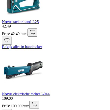
Novus tacker hand J-25
42
.
49
Prijs: 42.49 euro
Bekijk alles in handtacker
Novus elektrische tacker J-044
109
.
00
Prijs: 109.00 euro