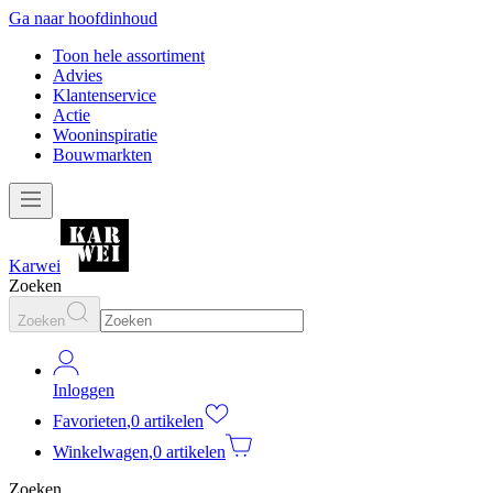
Ga naar hoofdinhoud
Toon hele assortiment
Advies
Klantenservice
Actie
Wooninspiratie
Bouwmarkten
Karwei
Zoeken
Zoeken
Inloggen
Favorieten
,
0 artikelen
Winkelwagen
,
0 artikelen
Zoeken