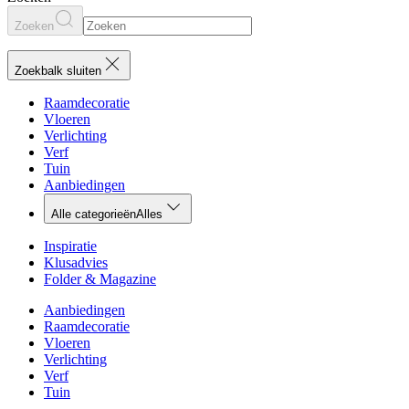
Zoeken
Zoekbalk sluiten
Raamdecoratie
Vloeren
Verlichting
Verf
Tuin
Aanbiedingen
Alle categorieën
Alles
Inspiratie
Klusadvies
Folder & Magazine
Aanbiedingen
Raamdecoratie
Vloeren
Verlichting
Verf
Tuin