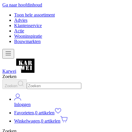
Ga naar hoofdinhoud
Toon hele assortiment
Advies
Klantenservice
Actie
Wooninspiratie
Bouwmarkten
Karwei
Zoeken
Zoeken
Inloggen
Favorieten
,
0 artikelen
Winkelwagen
,
0 artikelen
Zoeken