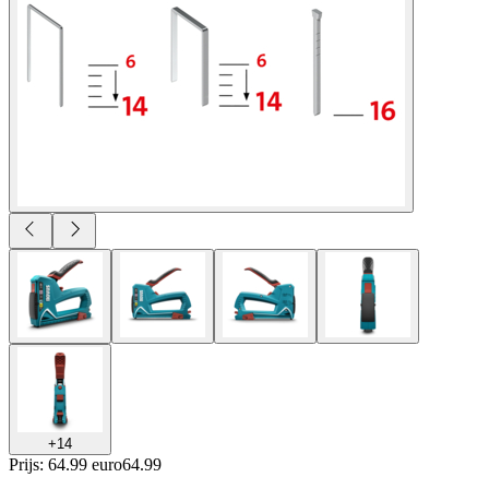
+
14
Prijs: 64.99 euro
64
.
99