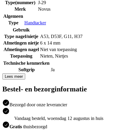
Type(nummer)
J-29
Merk
Novus
Algemeen
Type
Handtacker
Gebruik
Type nagel/nietje
A53
,
D53F
,
G11
,
H37
Afmetingen nietje
6 x 14 mm
Afmetingen nagel
Niet van toepassing
Toepassing
Nieten
,
Nietjes
Technische kenmerken
Softgrip
Ja
Lees meer
Bestel- en bezorginformatie
Bezorgd door onze leverancier
Vandaag besteld, woensdag 12 augustus in huis
Gratis
thuisbezorgd