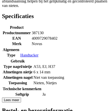
afstandsaanslag helpen bij het gelijkmatig en gecontroleerd plaatsen
van nieten.
Specificaties
Product
Productnummer
387130
EAN
4009729078402
Merk
Novus
Algemeen
Type
Handtacker
Gebruik
Type nagel/nietje
A53
,
EJ
,
H37
Afmetingen nietje
6 x 14 mm
Afmetingen nagel
Niet van toepassing
Toepassing
Nieten
,
Nietjes
Technische kenmerken
Softgrip
Ja
Lees meer
Bestel- en bezorginformatie