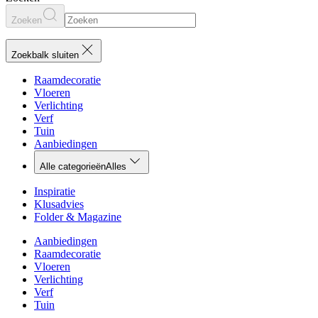
Zoeken
Zoekbalk sluiten
Raamdecoratie
Vloeren
Verlichting
Verf
Tuin
Aanbiedingen
Alle categorieën
Alles
Inspiratie
Klusadvies
Folder & Magazine
Aanbiedingen
Raamdecoratie
Vloeren
Verlichting
Verf
Tuin