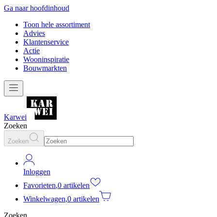
Ga naar hoofdinhoud
Toon hele assortiment
Advies
Klantenservice
Actie
Wooninspiratie
Bouwmarkten
Karwei
Zoeken
Zoeken
Inloggen
Favorieten
,
0 artikelen
Winkelwagen
,
0 artikelen
Zoeken