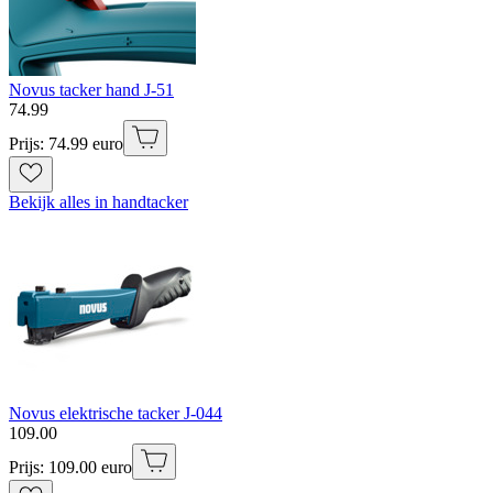
Novus tacker hand J-51
74
.
99
Prijs: 74.99 euro
Bekijk alles in handtacker
Novus elektrische tacker J-044
109
.
00
Prijs: 109.00 euro