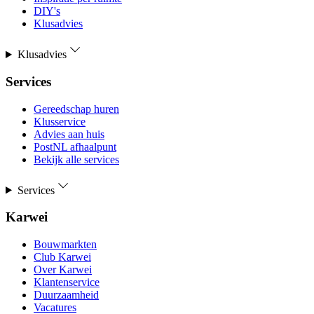
DIY's
Klusadvies
Klusadvies
Services
Gereedschap huren
Klusservice
Advies aan huis
PostNL afhaalpunt
Bekijk alle services
Services
Karwei
Bouwmarkten
Club Karwei
Over Karwei
Klantenservice
Duurzaamheid
Vacatures