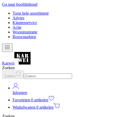
Ga naar hoofdinhoud
Toon hele assortiment
Advies
Klantenservice
Actie
Wooninspiratie
Bouwmarkten
Karwei
Zoeken
Zoeken
Inloggen
Favorieten
,
0 artikelen
Winkelwagen
,
0 artikelen
Zoeken