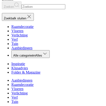
Zoeken
Zoekbalk sluiten
Raamdecoratie
Vloeren
Verlichting
Verf
Tuin
Aanbiedingen
Alle categorieën
Alles
Inspiratie
Klusadvies
Folder & Magazine
Aanbiedingen
Raamdecoratie
Vloeren
Verlichting
Verf
Tuin