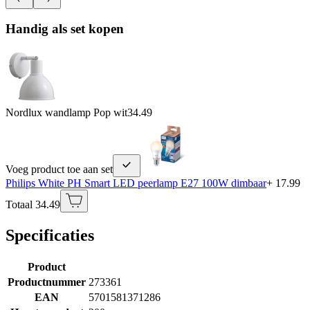
Handig als set kopen
Nordlux wandlamp Pop wit
34.49
Voeg product toe aan set
Philips White PH Smart LED peerlamp E27 100W dimbaar
+ 17.99
Totaal 34.49
Specificaties
Product
Productnummer
273361
EAN
5701581371286