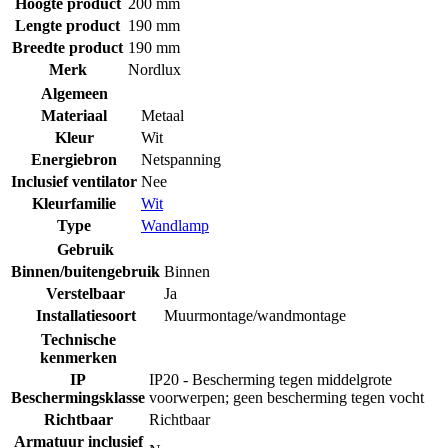
Hoogte product
200 mm
Lengte product
190 mm
Breedte product
190 mm
Merk
Nordlux
Algemeen
Materiaal
Metaal
Kleur
Wit
Energiebron
Netspanning
Inclusief ventilator
Nee
Kleurfamilie
Wit
Type
Wandlamp
Gebruik
Binnen/buitengebruik
Binnen
Verstelbaar
Ja
Installatiesoort
Muurmontage/wandmontage
Technische
kenmerken
IP
IP20 - Bescherming tegen middelgrote
Beschermingsklasse
voorwerpen; geen bescherming tegen vocht
Richtbaar
Richtbaar
Armatuur inclusief