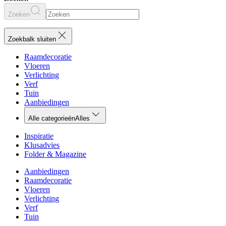
Zoeken
Zoekbalk sluiten
Raamdecoratie
Vloeren
Verlichting
Verf
Tuin
Aanbiedingen
Alle categorieën
Alles
Inspiratie
Klusadvies
Folder & Magazine
Aanbiedingen
Raamdecoratie
Vloeren
Verlichting
Verf
Tuin