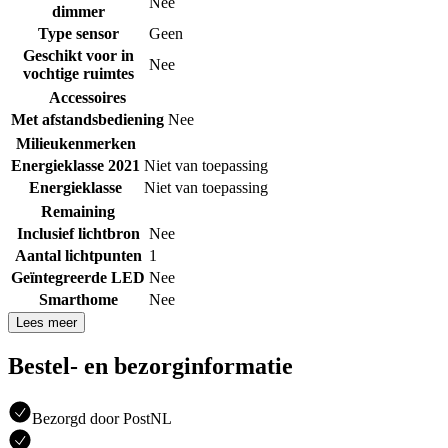
Nee
dimmer
Type sensor
Geen
Geschikt voor in
Nee
vochtige ruimtes
Accessoires
Met afstandsbediening
Nee
Milieukenmerken
Energieklasse 2021
Niet van toepassing
Energieklasse
Niet van toepassing
Remaining
Inclusief lichtbron
Nee
Aantal lichtpunten
1
Geïntegreerde LED
Nee
Smarthome
Nee
Lees meer
Bestel- en bezorginformatie
Bezorgd door PostNL