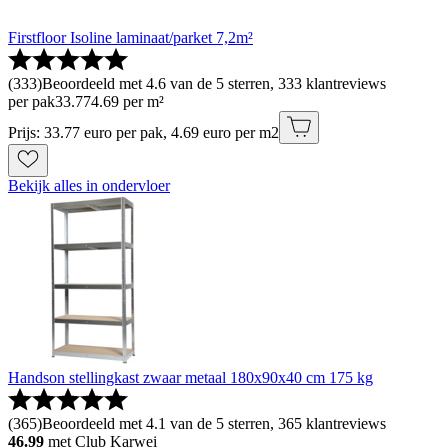
Firstfloor Isoline laminaat/parket 7,2m²
(
333
)
Beoordeeld met 4.6 van de 5 sterren, 333 klantreviews
per pak
33
.
77
4.69 per m²
Prijs: 33.77 euro per pak, 4.69 euro per m2
Bekijk alles in ondervloer
Handson stellingkast zwaar metaal 180x90x40 cm 175 kg
(
365
)
Beoordeeld met 4.1 van de 5 sterren, 365 klantreviews
46.99
met Club Karwei