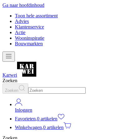
Ga naar hoofdinhoud
Toon hele assortiment
Advies
Klantenservice
Actie
Wooninspiratie
Bouwmarkten
Karwei
Zoeken
Zoeken
Inloggen
Favorieten
,
0 artikelen
Winkelwagen
,
0 artikelen
Zoeken