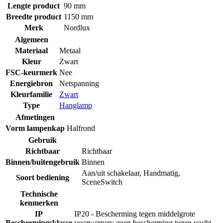
Lengte product
90 mm
Breedte product
1150 mm
Merk
Nordlux
Algemeen
Materiaal
Metaal
Kleur
Zwart
FSC-keurmerk
Nee
Energiebron
Netspanning
Kleurfamilie
Zwart
Type
Hanglamp
Afmetingen
Vorm lampenkap
Halfrond
Gebruik
Richtbaar
Richtbaar
Binnen/buitengebruik
Binnen
Aan/uit schakelaar
,
Handmatig
,
Soort bediening
SceneSwitch
Technische
kenmerken
IP
IP20 - Bescherming tegen middelgrote
Beschermingsklasse
voorwerpen; geen bescherming tegen vocht