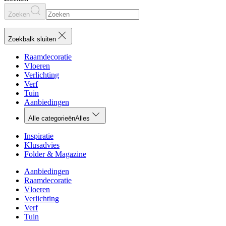
Zoeken
Zoekbalk sluiten
Raamdecoratie
Vloeren
Verlichting
Verf
Tuin
Aanbiedingen
Alle categorieën
Alles
Inspiratie
Klusadvies
Folder & Magazine
Aanbiedingen
Raamdecoratie
Vloeren
Verlichting
Verf
Tuin