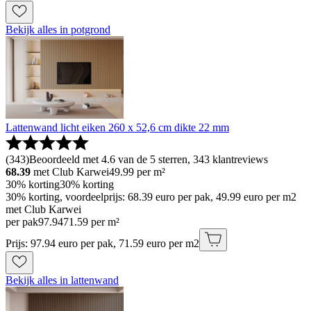
Bekijk alles in potgrond
Lattenwand licht eiken 260 x 52,6 cm dikte 22 mm
(
343
)
Beoordeeld met 4.6 van de 5 sterren, 343 klantreviews
68.39
met Club Karwei
49.99
per m²
30% korting
30% korting
30% korting, voordeelprijs: 68.39 euro per pak, 49.99 euro per m2
met Club Karwei
per pak
97
.
94
71.59 per m²
Prijs: 97.94 euro per pak, 71.59 euro per m2
Bekijk alles in lattenwand