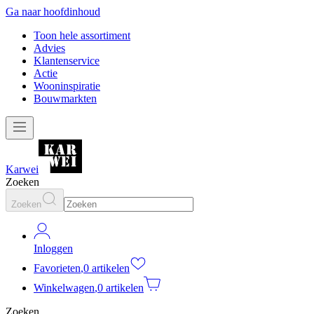
Ga naar hoofdinhoud
Toon hele assortiment
Advies
Klantenservice
Actie
Wooninspiratie
Bouwmarkten
Karwei
Zoeken
Zoeken
Inloggen
Favorieten
,
0 artikelen
Winkelwagen
,
0 artikelen
Zoeken