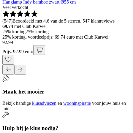
Hanglamp Indy bamboe zwart Ø55 cm
Veel verkocht
(
547
)
Beoordeeld met 4.6 van de 5 sterren, 547 klantreviews
69.74
met Club Karwei
25% korting
25% korting
25% korting, voordeelprijs: 69.74 euro met Club Karwei
92
.
99
Prijs: 92.99 euro
Maak het mooier
Bekijk handige
klusadviezen
en
wooninspiratie
voor jouw huis en
tuin.
Hulp bij je klus nodig?