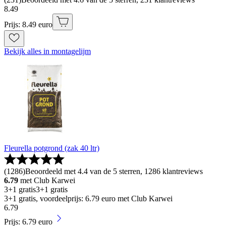
8
.
49
Prijs: 8.49 euro
Bekijk alles in montagelijm
Fleurella potgrond (zak 40 ltr)
(
1286
)
Beoordeeld met 4.4 van de 5 sterren, 1286 klantreviews
6.79
met Club Karwei
3+1 gratis
3+1 gratis
3+1 gratis, voordeelprijs: 6.79 euro met Club Karwei
6
.
79
Prijs: 6.79 euro