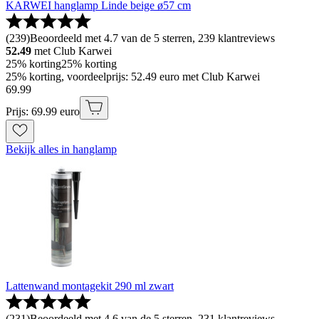
KARWEI hanglamp Linde beige ø57 cm
(
239
)
Beoordeeld met 4.7 van de 5 sterren, 239 klantreviews
52.49
met Club Karwei
25% korting
25% korting
25% korting, voordeelprijs: 52.49 euro met Club Karwei
69
.
99
Prijs: 69.99 euro
Bekijk alles in hanglamp
Lattenwand montagekit 290 ml zwart
(
231
)
Beoordeeld met 4.6 van de 5 sterren, 231 klantreviews