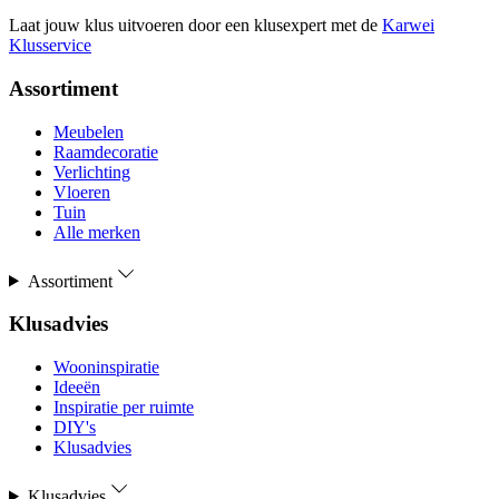
Laat jouw klus uitvoeren door een klusexpert met de
Karwei
Klusservice
Assortiment
Meubelen
Raamdecoratie
Verlichting
Vloeren
Tuin
Alle merken
Assortiment
Klusadvies
Wooninspiratie
Ideeën
Inspiratie per ruimte
DIY's
Klusadvies
Klusadvies