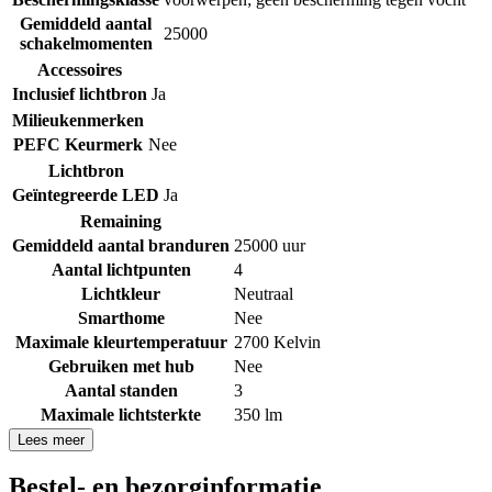
Gemiddeld aantal
25000
schakelmomenten
Accessoires
Inclusief lichtbron
Ja
Milieukenmerken
PEFC Keurmerk
Nee
Lichtbron
Geïntegreerde LED
Ja
Remaining
Gemiddeld aantal branduren
25000 uur
Aantal lichtpunten
4
Lichtkleur
Neutraal
Smarthome
Nee
Maximale kleurtemperatuur
2700 Kelvin
Gebruiken met hub
Nee
Aantal standen
3
Maximale lichtsterkte
350 lm
Lees meer
Bestel- en bezorginformatie