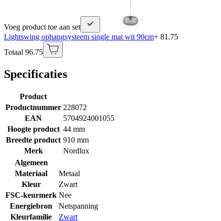
Voeg product toe aan set
Lightswing ophangsysteem single mat wit 90cm
+ 81.75
Totaal 96.75
Specificaties
Product
Productnummer
228072
EAN
5704924001055
Hoogte product
44 mm
Breedte product
910 mm
Merk
Nordlux
Algemeen
Materiaal
Metaal
Kleur
Zwart
FSC-keurmerk
Nee
Energiebron
Netspanning
Kleurfamilie
Zwart