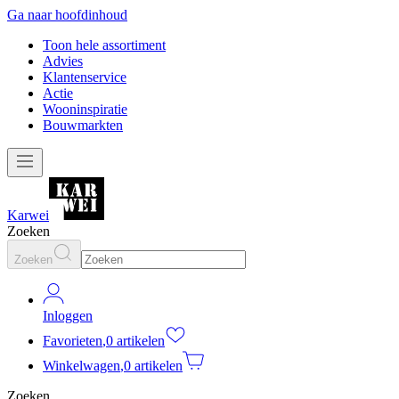
Ga naar hoofdinhoud
Toon hele assortiment
Advies
Klantenservice
Actie
Wooninspiratie
Bouwmarkten
Karwei
Zoeken
Zoeken
Inloggen
Favorieten
,
0 artikelen
Winkelwagen
,
0 artikelen
Zoeken