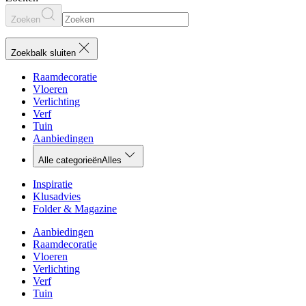
Zoeken
Zoekbalk sluiten
Raamdecoratie
Vloeren
Verlichting
Verf
Tuin
Aanbiedingen
Alle categorieën
Alles
Inspiratie
Klusadvies
Folder & Magazine
Aanbiedingen
Raamdecoratie
Vloeren
Verlichting
Verf
Tuin