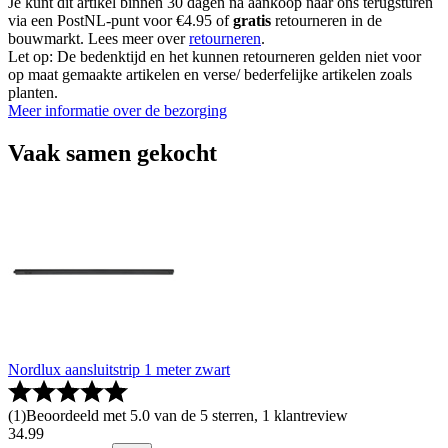
Je kunt dit artikel binnen 30 dagen na aankoop naar ons terugsturen
via een PostNL-punt voor €4.95 of
gratis
retourneren in de
bouwmarkt. Lees meer over
retourneren
.
Let op: De bedenktijd en het kunnen retourneren gelden niet voor
op maat gemaakte artikelen en verse/ bederfelijke artikelen zoals
planten.
Meer informatie over de bezorging
Vaak samen gekocht
Nordlux aansluitstrip 1 meter zwart
(
1
)
Beoordeeld met 5.0 van de 5 sterren, 1 klantreview
34
.
99