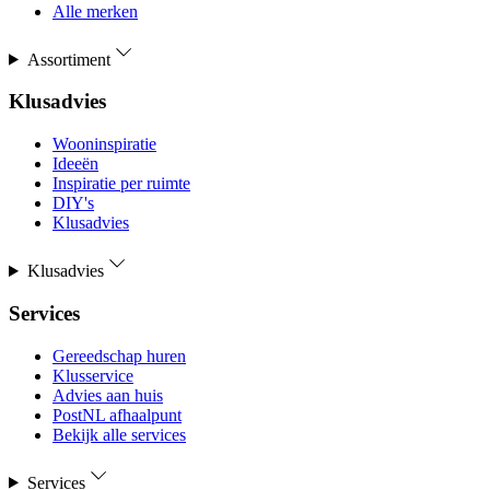
Alle merken
Assortiment
Klusadvies
Wooninspiratie
Ideeën
Inspiratie per ruimte
DIY's
Klusadvies
Klusadvies
Services
Gereedschap huren
Klusservice
Advies aan huis
PostNL afhaalpunt
Bekijk alle services
Services