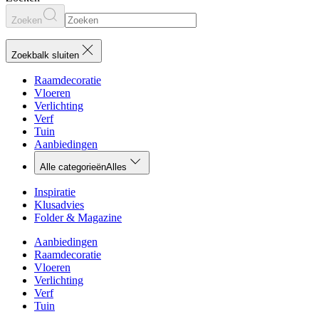
Zoeken
Zoekbalk sluiten
Raamdecoratie
Vloeren
Verlichting
Verf
Tuin
Aanbiedingen
Alle categorieën
Alles
Inspiratie
Klusadvies
Folder & Magazine
Aanbiedingen
Raamdecoratie
Vloeren
Verlichting
Verf
Tuin