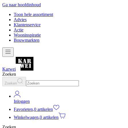
Ga naar hoofdinhoud
Toon hele assortiment
Advies
Klantenservice
Actie
Wooninspiratie
Bouwmarkten
Karwei
Zoeken
Zoeken
Inloggen
Favorieten
,
0 artikelen
Winkelwagen
,
0 artikelen
Zoeken