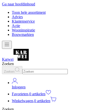
Ga naar hoofdinhoud
Toon hele assortiment
Advies
Klantenservice
Actie
Wooninspiratie
Bouwmarkten
Karwei
Zoeken
Zoeken
Inloggen
Favorieten
,
0 artikelen
Winkelwagen
,
0 artikelen
Zoeken