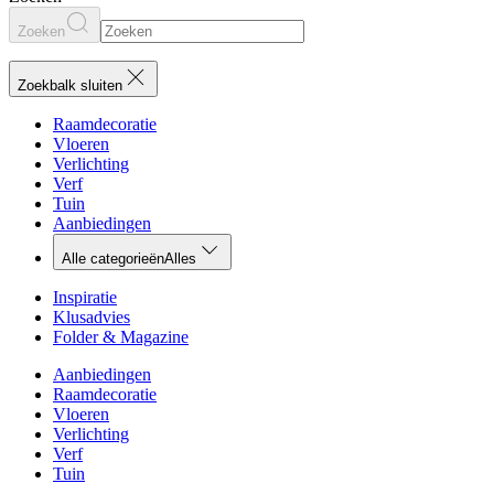
Zoeken
Zoekbalk sluiten
Raamdecoratie
Vloeren
Verlichting
Verf
Tuin
Aanbiedingen
Alle categorieën
Alles
Inspiratie
Klusadvies
Folder & Magazine
Aanbiedingen
Raamdecoratie
Vloeren
Verlichting
Verf
Tuin