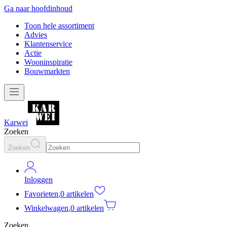
Ga naar hoofdinhoud
Toon hele assortiment
Advies
Klantenservice
Actie
Wooninspiratie
Bouwmarkten
Karwei
Zoeken
Zoeken
Inloggen
Favorieten
,
0 artikelen
Winkelwagen
,
0 artikelen
Zoeken