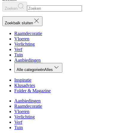
Zoeken
Zoekbalk sluiten
Raamdecoratie
Vloeren
Verlichting
Verf
Tuin
Aanbiedingen
Alle categorieën
Alles
Inspiratie
Klusadvies
Folder & Magazine
Aanbiedingen
Raamdecoratie
Vloeren
Verlichting
Verf
Tuin