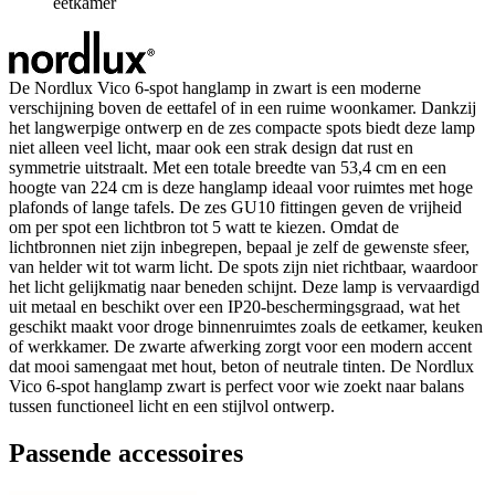
eetkamer
De Nordlux Vico 6-spot hanglamp in zwart is een moderne
verschijning boven de eettafel of in een ruime woonkamer. Dankzij
het langwerpige ontwerp en de zes compacte spots biedt deze lamp
niet alleen veel licht, maar ook een strak design dat rust en
symmetrie uitstraalt. Met een totale breedte van 53,4 cm en een
hoogte van 224 cm is deze hanglamp ideaal voor ruimtes met hoge
plafonds of lange tafels. De zes GU10 fittingen geven de vrijheid
om per spot een lichtbron tot 5 watt te kiezen. Omdat de
lichtbronnen niet zijn inbegrepen, bepaal je zelf de gewenste sfeer,
van helder wit tot warm licht. De spots zijn niet richtbaar, waardoor
het licht gelijkmatig naar beneden schijnt. Deze lamp is vervaardigd
uit metaal en beschikt over een IP20-beschermingsgraad, wat het
geschikt maakt voor droge binnenruimtes zoals de eetkamer, keuken
of werkkamer. De zwarte afwerking zorgt voor een modern accent
dat mooi samengaat met hout, beton of neutrale tinten. De Nordlux
Vico 6-spot hanglamp zwart is perfect voor wie zoekt naar balans
tussen functioneel licht en een stijlvol ontwerp.
Passende accessoires