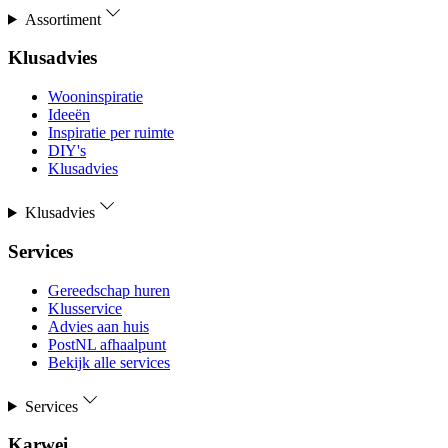
Assortiment
Klusadvies
Wooninspiratie
Ideeën
Inspiratie per ruimte
DIY's
Klusadvies
Klusadvies
Services
Gereedschap huren
Klusservice
Advies aan huis
PostNL afhaalpunt
Bekijk alle services
Services
Karwei