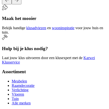
Maak het mooier
Bekijk handige
klusadviezen
en
wooninspiratie
voor jouw huis en
tuin.
Hulp bij je klus nodig?
Laat jouw klus uitvoeren door een klusexpert met de
Karwei
Klusservice
Assortiment
Meubelen
Raamdecoratie
Verlichting
Vloeren
Tuin
Alle merken