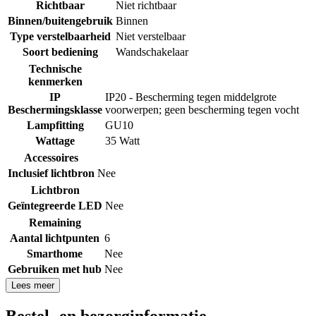
Richtbaar
Niet richtbaar
Binnen/buitengebruik
Binnen
Type verstelbaarheid
Niet verstelbaar
Soort bediening
Wandschakelaar
Technische
kenmerken
IP
IP20 - Bescherming tegen middelgrote
Beschermingsklasse
voorwerpen; geen bescherming tegen vocht
Lampfitting
GU10
Wattage
35 Watt
Accessoires
Inclusief lichtbron
Nee
Lichtbron
Geïntegreerde LED
Nee
Remaining
Aantal lichtpunten
6
Smarthome
Nee
Gebruiken met hub
Nee
Lees meer
Bestel- en bezorginformatie