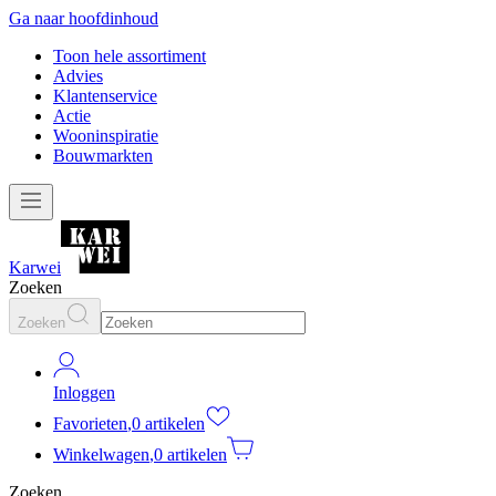
Ga naar hoofdinhoud
Toon hele assortiment
Advies
Klantenservice
Actie
Wooninspiratie
Bouwmarkten
Karwei
Zoeken
Zoeken
Inloggen
Favorieten
,
0 artikelen
Winkelwagen
,
0 artikelen
Zoeken