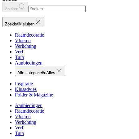
Zoeken
Zoekbalk sluiten
Raamdecoratie
Vloeren
Verlichting
Verf
Tuin
Aanbiedingen
Alle categorieën
Alles
Inspiratie
Klusadvies
Folder & Magazine
Aanbiedingen
Raamdecoratie
Vloeren
Verlichting
Verf
Tuin