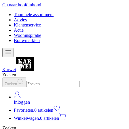
Ga naar hoofdinhoud
Toon hele assortiment
Advies
Klantenservice
Actie
Wooninspiratie
Bouwmarkten
Karwei
Zoeken
Zoeken
Inloggen
Favorieten
,
0 artikelen
Winkelwagen
,
0 artikelen
Zoeken