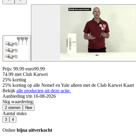
Prijs: 99.99 euro
99
.
99
74.99
met Club Karwei
25% korting
25% korting op alle Nemef en Yale alleen met de Club Karwei Kaart
Bekijk
alle producten uit deze actie.
Aanbieding t/m 16-08-2026
Skg waardering
:
2 sterren
Nee
Aantal stuks
:
3
4
Online
bijna uitverkocht