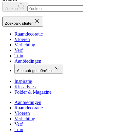
Zoeken
Zoekbalk sluiten
Raamdecoratie
Vloeren
Verlichting
Verf
Tuin
Aanbiedingen
Alle categorieën
Alles
Inspiratie
Klusadvies
Folder & Magazine
Aanbiedingen
Raamdecoratie
Vloeren
Verlichting
Verf
Tuin