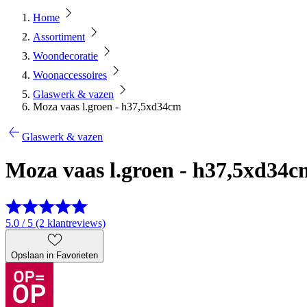
Home
Assortiment
Woondecoratie
Woonaccessoires
Glaswerk & vazen
Moza vaas l.groen - h37,5xd34cm
Glaswerk & vazen
Moza vaas l.groen - h37,5xd34c
5.0 / 5 (2 klantreviews)
Opslaan in Favorieten