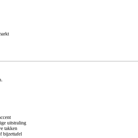
markt
n.
accent
e uitstraling
ve takken
 bijzettafel