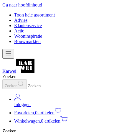
Ga naar hoofdinhoud
Toon hele assortiment
Advies
Klantenservice
Actie
Wooninspiratie
Bouwmarkten
Karwei
Zoeken
Zoeken
Inloggen
Favorieten
,
0 artikelen
Winkelwagen
,
0 artikelen
Zoeken