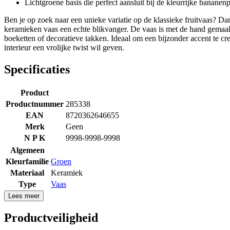
Lichtgroene basis die perfect aansluit bij de kleurrijke bananenp
Ben je op zoek naar een unieke variatie op de klassieke fruitvaas? Da
keramieken vaas een echte blikvanger. De vaas is met de hand gemaakt
boeketten of decoratieve takken. Ideaal om een bijzonder accent te c
interieur een vrolijke twist wil geven.
Specificaties
Product
Productnummer
285338
EAN
8720362646655
Merk
Geen
N P K
9998-9998-9998
Algemeen
Kleurfamilie
Groen
Materiaal
Keramiek
Type
Vaas
Lees meer
Productveiligheid