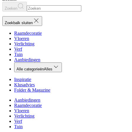
Zoeken
Zoekbalk sluiten
Raamdecoratie
Vloeren
Verlichting
Verf
Tuin
Aanbiedingen
Alle categorieën
Alles
Inspiratie
Klusadvies
Folder & Magazine
Aanbiedingen
Raamdecoratie
Vloeren
Verlichting
Verf
Tuin