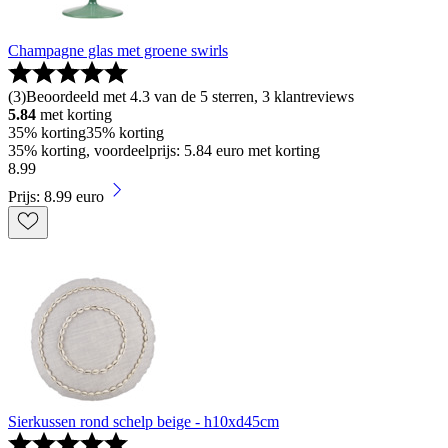
Champagne glas met groene swirls
(
3
)
Beoordeeld met 4.3 van de 5 sterren, 3 klantreviews
5.84
met korting
35% korting
35% korting
35% korting, voordeelprijs: 5.84 euro met korting
8
.
99
Prijs: 8.99 euro
Sierkussen rond schelp beige - h10xd45cm