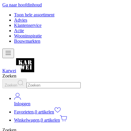
Ga naar hoofdinhoud
Toon hele assortiment
Advies
Klantenservice
Actie
Wooninspiratie
Bouwmarkten
Karwei
Zoeken
Zoeken
Inloggen
Favorieten
,
0 artikelen
Winkelwagen
,
0 artikelen
Zoeken