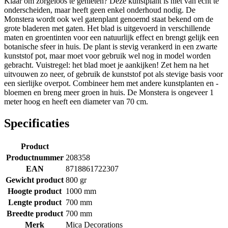
Klaar om zorgeloos te genieten? Deze kunstplant is niet van echt te
onderscheiden, maar heeft geen enkel onderhoud nodig. De
Monstera wordt ook wel gatenplant genoemd staat bekend om de
grote bladeren met gaten. Het blad is uitgevoerd in verschillende
maten en groentinten voor een natuurlijk effect en brengt gelijk een
botanische sfeer in huis. De plant is stevig verankerd in een zwarte
kunststof pot, maar moet voor gebruik wel nog in model worden
gebracht. Vuistregel: het blad moet je aankijken! Zet hem na het
uitvouwen zo neer, of gebruik de kunststof pot als stevige basis voor
een sierlijke overpot. Combineer hem met andere kunstplanten en -
bloemen en breng meer groen in huis. De Monstera is ongeveer 1
meter hoog en heeft een diameter van 70 cm.
Specificaties
Product
Productnummer
208358
EAN
8718861722307
Gewicht product
800 gr
Hoogte product
1000 mm
Lengte product
700 mm
Breedte product
700 mm
Merk
Mica Decorations