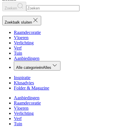
Zoeken
Zoekbalk sluiten
Raamdecoratie
Vloeren
Verlichting
Verf
Tuin
Aanbiedingen
Alle categorieën
Alles
Inspiratie
Klusadvies
Folder & Magazine
Aanbiedingen
Raamdecoratie
Vloeren
Verlichting
Verf
Tuin