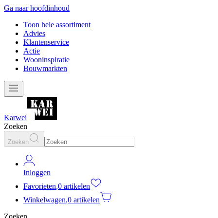
Ga naar hoofdinhoud
Toon hele assortiment
Advies
Klantenservice
Actie
Wooninspiratie
Bouwmarkten
Karwei
Zoeken
Zoeken
Inloggen
Favorieten
,
0 artikelen
Winkelwagen
,
0 artikelen
Zoeken