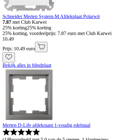
Schneider Merten System-M Afdekplaat Polarwit
7.87
met Club Karwei
25% korting
25% korting
25% korting, voordeelprijs: 7.87 euro met Club Karwei
10
.
49
Prijs: 10.49 euro
Bekijk alles in blindplaat
Merten D-Life afdekraam 1-voudig edelstaal
(
1
)
Beoordeeld met 5.0 van de 5 sterren, 1 klantreview