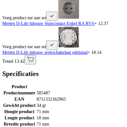
Voeg product toe aan set
Merten D-Life Inbouw Stopcontact Enkel RA RVS
+ 12.37
Voeg product toe aan set
Merten D-Life inbouw serieschakelaar edelstaal
+ 18.14
Totaal 13.42
Specificaties
Product
Productnummer
585487
EAN
8711332362965
Gewicht product
34 gr
Hoogte product
71 mm
Lengte product
18 mm
Breedte product
71 mm