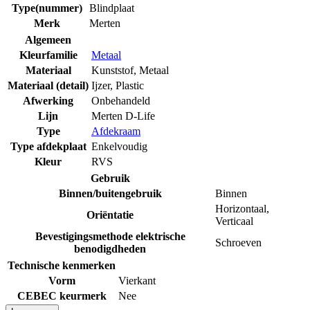
Type(nummer)
Blindplaat
Merk
Merten
Algemeen
Kleurfamilie
Metaal
Materiaal
Kunststof
,
Metaal
Materiaal (detail)
Ijzer
,
Plastic
Afwerking
Onbehandeld
Lijn
Merten D-Life
Type
Afdekraam
Type afdekplaat
Enkelvoudig
Kleur
RVS
Gebruik
Binnen/buitengebruik
Binnen
Horizontaal
,
Oriëntatie
Verticaal
Bevestigingsmethode elektrische
Schroeven
benodigdheden
Technische kenmerken
Vorm
Vierkant
CEBEC keurmerk
Nee