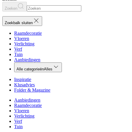
Zoeken
Zoekbalk sluiten
Raamdecoratie
Vloeren
Verlichting
Verf
Tuin
Aanbiedingen
Alle categorieën
Alles
Inspiratie
Klusadvies
Folder & Magazine
Aanbiedingen
Raamdecoratie
Vloeren
Verlichting
Verf
Tuin