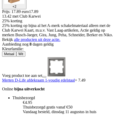
+
2
Prijs: 17.89 euro
17
.
89
13.42
met Club Karwei
25% korting
25% korting op bijna al het A-merk schakelmateriaal alleen met de
Club Karwei Kaart, m.u.v. Vast Laag-artikelen, Actie geldig op
merken Busch-Jaeger, Gira, Jung, Peha, Schneider, Berker en Niko.
Bekijk
alle producten uit deze actie.
Aanbieding nog
8
dagen geldig
Kleurfamilie
:
Metaal
Wit
Voeg product toe aan set
Merten D-Life afdekraam 1-voudig edelstaal
+ 7.49
Online
bijna uitverkocht
Thuisbezorgd
€4.95
Thuisbezorgd gratis vanaf €50
Vandaag besteld, dinsdag 11 augustus in huis