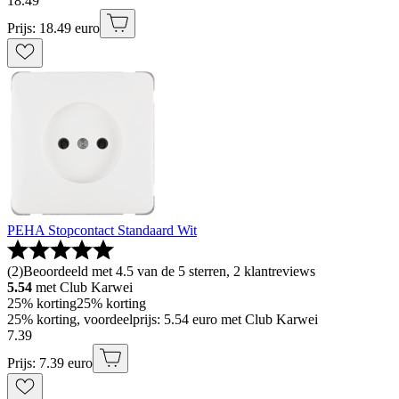
18
.
49
Prijs: 18.49 euro
PEHA Stopcontact Standaard Wit
(
2
)
Beoordeeld met 4.5 van de 5 sterren, 2 klantreviews
5.54
met Club Karwei
25% korting
25% korting
25% korting, voordeelprijs: 5.54 euro met Club Karwei
7
.
39
Prijs: 7.39 euro