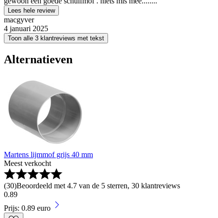
gewoon een goede schuifmof . niets mis mee........
Lees hele review
macgyver
4 januari 2025
Toon alle 3 klantreviews met tekst
Alternatieven
Martens lijmmof grijs 40 mm
Meest verkocht
(
30
)
Beoordeeld met 4.7 van de 5 sterren, 30 klantreviews
0
.
89
Prijs: 0.89 euro