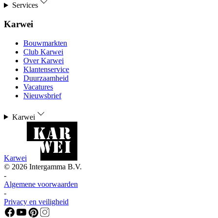
Services
Karwei
Bouwmarkten
Club Karwei
Over Karwei
Klantenservice
Duurzaamheid
Vacatures
Nieuwsbrief
Karwei
Karwei
©
2026
Intergamma B.V.
-
Algemene voorwaarden
-
Privacy en veiligheid