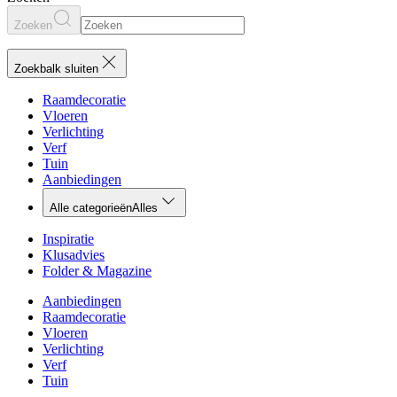
Zoeken
Zoekbalk sluiten
Raamdecoratie
Vloeren
Verlichting
Verf
Tuin
Aanbiedingen
Alle categorieën
Alles
Inspiratie
Klusadvies
Folder & Magazine
Aanbiedingen
Raamdecoratie
Vloeren
Verlichting
Verf
Tuin