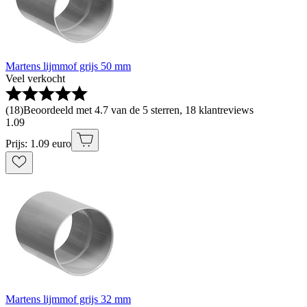
Martens lijmmof grijs 50 mm
Veel verkocht
(
18
)
Beoordeeld met 4.7 van de 5 sterren, 18 klantreviews
1
.
09
Prijs: 1.09 euro
Martens lijmmof grijs 32 mm