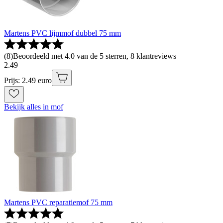
Martens PVC lijmmof dubbel 75 mm
(
8
)
Beoordeeld met 4.0 van de 5 sterren, 8 klantreviews
2
.
49
Prijs: 2.49 euro
Bekijk alles in mof
Martens PVC reparatiemof 75 mm