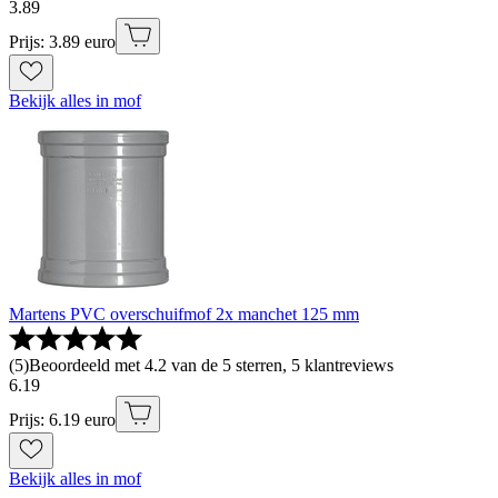
3
.
89
Prijs: 3.89 euro
Bekijk alles in mof
Martens PVC overschuifmof 2x manchet 125 mm
(
5
)
Beoordeeld met 4.2 van de 5 sterren, 5 klantreviews
6
.
19
Prijs: 6.19 euro
Bekijk alles in mof