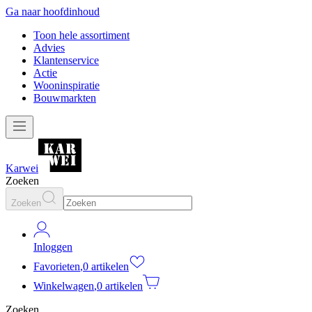
Ga naar hoofdinhoud
Toon hele assortiment
Advies
Klantenservice
Actie
Wooninspiratie
Bouwmarkten
Karwei
Zoeken
Zoeken
Inloggen
Favorieten
,
0 artikelen
Winkelwagen
,
0 artikelen
Zoeken