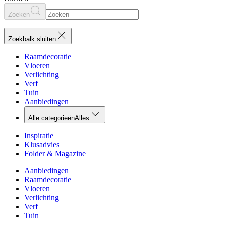
Zoeken
Zoekbalk sluiten
Raamdecoratie
Vloeren
Verlichting
Verf
Tuin
Aanbiedingen
Alle categorieën
Alles
Inspiratie
Klusadvies
Folder & Magazine
Aanbiedingen
Raamdecoratie
Vloeren
Verlichting
Verf
Tuin