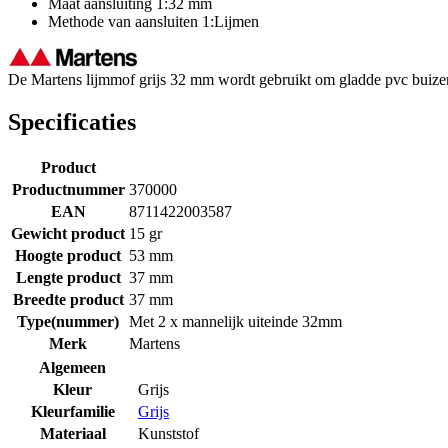
Maat aansluiting 1:32 mm
Methode van aansluiten 1:Lijmen
De Martens lijmmof grijs 32 mm wordt gebruikt om gladde pvc buizen 
Specificaties
Product
Productnummer
370000
EAN
8711422003587
Gewicht product
15 gr
Hoogte product
53 mm
Lengte product
37 mm
Breedte product
37 mm
Type(nummer)
Met 2 x mannelijk uiteinde 32mm
Merk
Martens
Algemeen
Kleur
Grijs
Kleurfamilie
Grijs
Materiaal
Kunststof