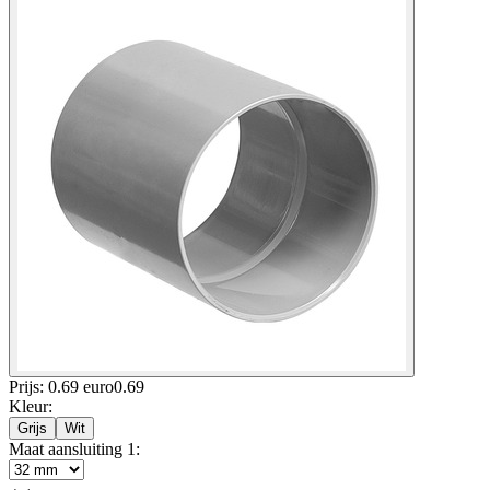
Prijs: 0.69 euro
0
.
69
Kleur
:
Grijs
Wit
Maat aansluiting 1
: