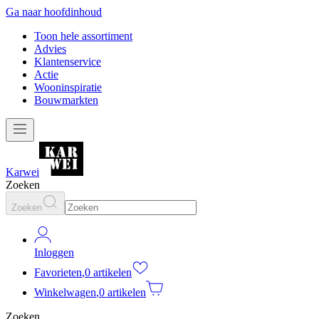
Ga naar hoofdinhoud
Toon hele assortiment
Advies
Klantenservice
Actie
Wooninspiratie
Bouwmarkten
Karwei
Zoeken
Zoeken
Inloggen
Favorieten
,
0 artikelen
Winkelwagen
,
0 artikelen
Zoeken