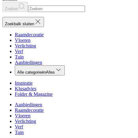
Zoeken
Zoekbalk sluiten
Raamdecoratie
Vloeren
Verlichting
Verf
Tuin
Aanbiedingen
Alle categorieën
Alles
Inspiratie
Klusadvies
Folder & Magazine
Aanbiedingen
Raamdecoratie
Vloeren
Verlichting
Verf
Tuin