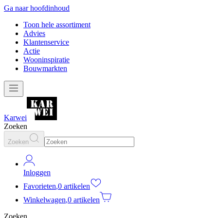
Ga naar hoofdinhoud
Toon hele assortiment
Advies
Klantenservice
Actie
Wooninspiratie
Bouwmarkten
Karwei
Zoeken
Zoeken
Inloggen
Favorieten
,
0 artikelen
Winkelwagen
,
0 artikelen
Zoeken