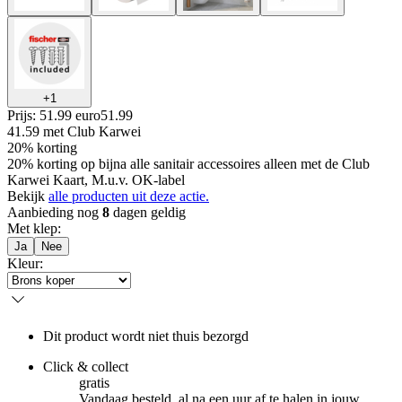
+
1
Prijs: 51.99 euro
51
.
99
41.59
met Club Karwei
20% korting
20% korting op bijna alle sanitair accessoires alleen met de Club
Karwei Kaart, M.u.v. OK-label
Bekijk
alle producten uit deze actie.
Aanbieding nog
8
dagen geldig
Met klep
:
Ja
Nee
Kleur
:
Dit product wordt niet thuis bezorgd
Click & collect
gratis
Vandaag besteld, al na een uur af te halen in jouw