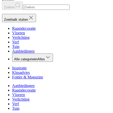
Zoeken
Zoekbalk sluiten
Raamdecoratie
Vloeren
Verlichting
Verf
Tuin
Aanbiedingen
Alle categorieën
Alles
Inspiratie
Klusadvies
Folder & Magazine
Aanbiedingen
Raamdecoratie
Vloeren
Verlichting
Verf
Tuin