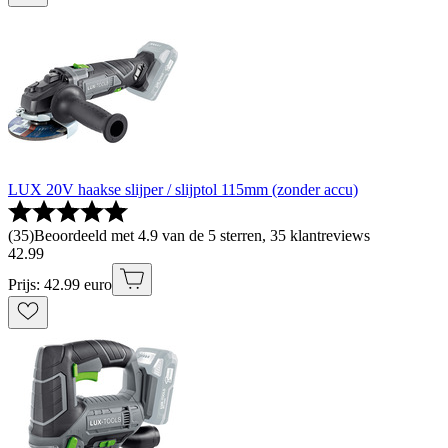
LUX 20V haakse slijper / slijptol 115mm (zonder accu)
(
35
)
Beoordeeld met 4.9 van de 5 sterren, 35 klantreviews
42
.
99
Prijs: 42.99 euro