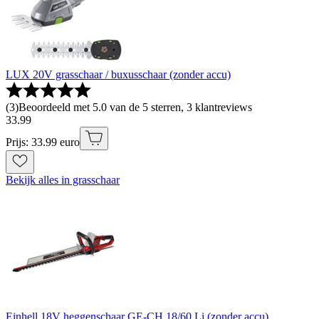
LUX 20V grasschaar / buxusschaar (zonder accu)
(
3
)
Beoordeeld met 5.0 van de 5 sterren, 3 klantreviews
33
.
99
Prijs: 33.99 euro
Bekijk alles in grasschaar
Einhell 18V heggenschaar GE-CH 18/60 Li (zonder accu)