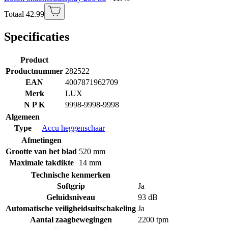
Totaal 42.99
Specificaties
Product
Productnummer
282522
EAN
4007871962709
Merk
LUX
N P K
9998-9998-9998
Algemeen
Type
Accu heggenschaar
Afmetingen
Grootte van het blad
520 mm
Maximale takdikte
14 mm
Technische kenmerken
Softgrip
Ja
Geluidsniveau
93 dB
Automatische veiligheidsuitschakeling
Ja
Aantal zaagbewegingen
2200 tpm