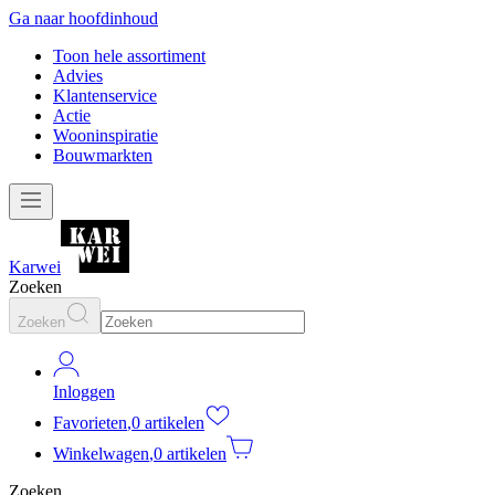
Ga naar hoofdinhoud
Toon hele assortiment
Advies
Klantenservice
Actie
Wooninspiratie
Bouwmarkten
Karwei
Zoeken
Zoeken
Inloggen
Favorieten
,
0 artikelen
Winkelwagen
,
0 artikelen
Zoeken