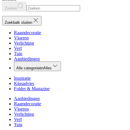
Zoeken
Zoekbalk sluiten
Raamdecoratie
Vloeren
Verlichting
Verf
Tuin
Aanbiedingen
Alle categorieën
Alles
Inspiratie
Klusadvies
Folder & Magazine
Aanbiedingen
Raamdecoratie
Vloeren
Verlichting
Verf
Tuin