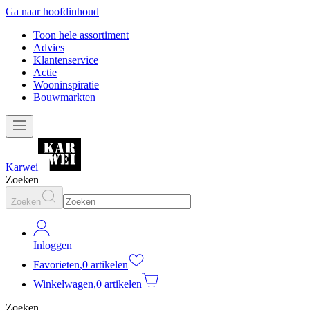
Ga naar hoofdinhoud
Toon hele assortiment
Advies
Klantenservice
Actie
Wooninspiratie
Bouwmarkten
Karwei
Zoeken
Zoeken
Inloggen
Favorieten
,
0 artikelen
Winkelwagen
,
0 artikelen
Zoeken