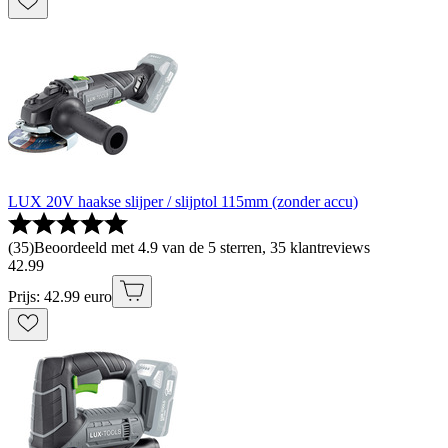
LUX 20V haakse slijper / slijptol 115mm (zonder accu)
(
35
)
Beoordeeld met 4.9 van de 5 sterren, 35 klantreviews
42
.
99
Prijs: 42.99 euro