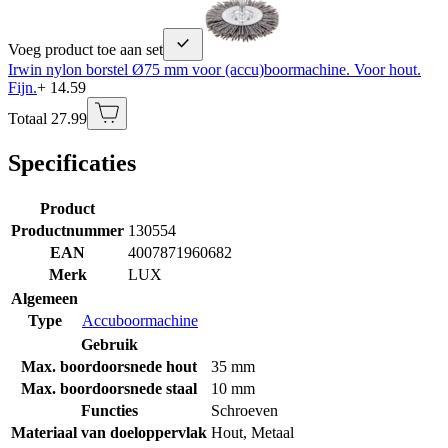
Voeg product toe aan set
Irwin nylon borstel Ø75 mm voor (accu)boormachine. Voor hout.
Fijn.
+ 14.59
Totaal 27.99
Specificaties
Product
Productnummer
130554
EAN
4007871960682
Merk
LUX
Algemeen
Type
Accuboormachine
Gebruik
Max. boordoorsnede hout
35 mm
Max. boordoorsnede staal
10 mm
Functies
Schroeven
Materiaal van doeloppervlak
Hout
,
Metaal