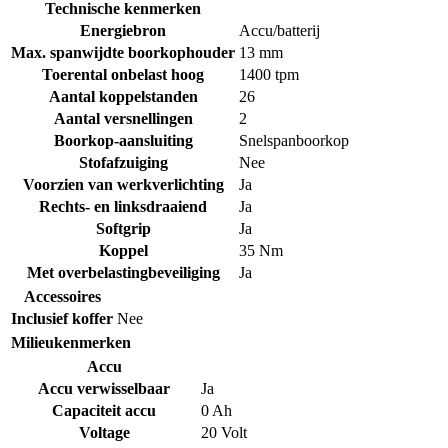
Technische kenmerken
Energiebron
Accu/batterij
Max. spanwijdte boorkophouder
13 mm
Toerental onbelast hoog
1400 tpm
Aantal koppelstanden
26
Aantal versnellingen
2
Boorkop-aansluiting
Snelspanboorkop
Stofafzuiging
Nee
Voorzien van werkverlichting
Ja
Rechts- en linksdraaiend
Ja
Softgrip
Ja
Koppel
35 Nm
Met overbelastingbeveiliging
Ja
Accessoires
Inclusief koffer
Nee
Milieukenmerken
Accu
Accu verwisselbaar
Ja
Capaciteit accu
0 Ah
Voltage
20 Volt