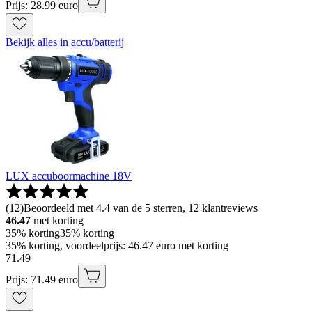
Prijs: 28.99 euro
Bekijk alles in accu/batterij
LUX accuboormachine 18V
(
12
)
Beoordeeld met 4.4 van de 5 sterren, 12 klantreviews
46.47
met korting
35% korting
35% korting
35% korting, voordeelprijs: 46.47 euro met korting
71
.
49
Prijs: 71.49 euro