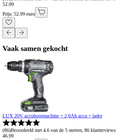
52
.
99
Prijs: 52.99 euro
Vaak samen gekocht
LUX 20V accuboormachine + 2,0Ah accu + lader
(
86
)
Beoordeeld met 4.6 van de 5 sterren, 86 klantreviews
46
.
99