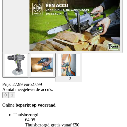
+
3
Prijs: 27.99 euro
27
.
99
Aantal meegeleverde accu's
:
0
1
Online
beperkt op voorraad
Thuisbezorgd
€4.95
Thuisbezorgd gratis vanaf €50