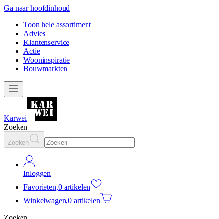
Ga naar hoofdinhoud
Toon hele assortiment
Advies
Klantenservice
Actie
Wooninspiratie
Bouwmarkten
Karwei
Zoeken
Zoeken
Inloggen
Favorieten
,
0 artikelen
Winkelwagen
,
0 artikelen
Zoeken