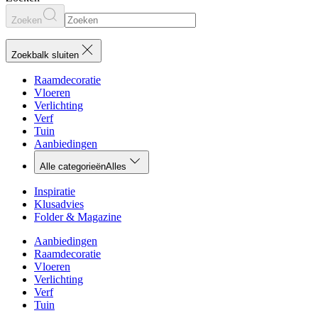
Zoeken
Zoekbalk sluiten
Raamdecoratie
Vloeren
Verlichting
Verf
Tuin
Aanbiedingen
Alle categorieën
Alles
Inspiratie
Klusadvies
Folder & Magazine
Aanbiedingen
Raamdecoratie
Vloeren
Verlichting
Verf
Tuin