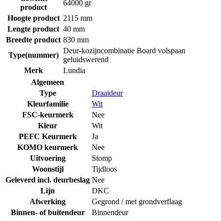
64000 gr
product
Hoogte product
2115 mm
Lengte product
40 mm
Breedte product
830 mm
Deur-kozijncombinatie Board volspaan
Type(nummer)
geluidswerend
Merk
Lundia
Algemeen
Type
Draaideur
Kleurfamilie
Wit
FSC-keurmerk
Nee
Kleur
Wit
PEFC Keurmerk
Ja
KOMO keurmerk
Nee
Uitvoering
Stomp
Woonstijl
Tijdloos
Geleverd incl. deurbeslag
Nee
Lijn
DKC
Afwerking
Gegrond / met grondverflaag
Binnen- of buitendeur
Binnendeur