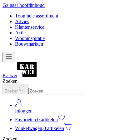
Ga naar hoofdinhoud
Toon hele assortiment
Advies
Klantenservice
Actie
Wooninspiratie
Bouwmarkten
Karwei
Zoeken
Zoeken
Inloggen
Favorieten
,
0 artikelen
Winkelwagen
,
0 artikelen
Zoeken