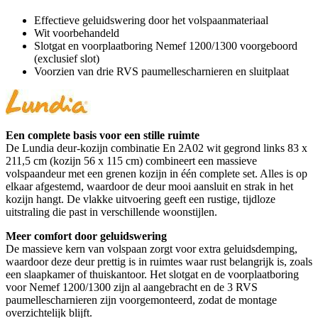
Effectieve geluidswering door het volspaanmateriaal
Wit voorbehandeld
Slotgat en voorplaatboring Nemef 1200/1300 voorgeboord
(exclusief slot)
Voorzien van drie RVS paumellescharnieren en sluitplaat
Een complete basis voor een stille ruimte
De Lundia deur-kozijn combinatie En 2A02 wit gegrond links 83 x
211,5 cm (kozijn 56 x 115 cm) combineert een massieve
volspaandeur met een grenen kozijn in één complete set. Alles is op
elkaar afgestemd, waardoor de deur mooi aansluit en strak in het
kozijn hangt. De vlakke uitvoering geeft een rustige, tijdloze
uitstraling die past in verschillende woonstijlen.
Meer comfort door geluidswering
De massieve kern van volspaan zorgt voor extra geluidsdemping,
waardoor deze deur prettig is in ruimtes waar rust belangrijk is, zoals
een slaapkamer of thuiskantoor. Het slotgat en de voorplaatboring
voor Nemef 1200/1300 zijn al aangebracht en de 3 RVS
paumellescharnieren zijn voorgemonteerd, zodat de montage
overzichtelijk blijft.