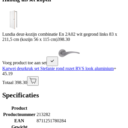
Lundia deur-kozijn combinatie En 2A02 wit gegrond links 83 x
211,5 cm (kozijn 56 x 115 cm)
398.30
Voeg product toe aan set
Karwei deurkruk set Stefanie rond rozet RVS look aluminium
+
45.19
Totaal 398.30
Specificaties
Product
Productnummer
213282
EAN
8711251780284
Gewicht