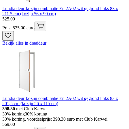
Lundia deur-kozijn combinatie En 2A02 wit gegrond links 83 x
211,5 cm (kozijn 56 x 90 cm)
525
.
00
Prijs: 525.00 euro
Bekijk alles in draaideur
Lundia deur-kozijn combinatie En 2A02 wit gegrond links 83 x
201,5 cm (kozijn 56 x 115 cm)
398.30
met Club Karwei
30% korting
30% korting
30% korting, voordeelprijs: 398.30 euro met Club Karwei
569
.
00