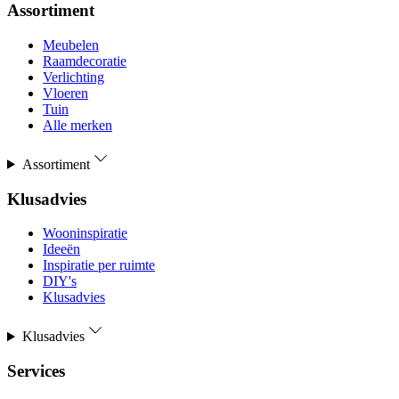
Assortiment
Meubelen
Raamdecoratie
Verlichting
Vloeren
Tuin
Alle merken
Assortiment
Klusadvies
Wooninspiratie
Ideeën
Inspiratie per ruimte
DIY's
Klusadvies
Klusadvies
Services