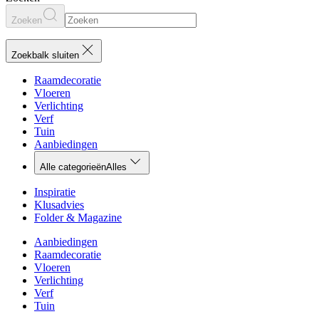
Zoeken
Zoekbalk sluiten
Raamdecoratie
Vloeren
Verlichting
Verf
Tuin
Aanbiedingen
Alle categorieën
Alles
Inspiratie
Klusadvies
Folder & Magazine
Aanbiedingen
Raamdecoratie
Vloeren
Verlichting
Verf
Tuin