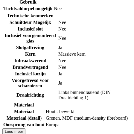
Gebruik
Tochtvaldorpel mogelijk
Nee
Technische kenmerken
Schuifdeur Mogelijk
Nee
Inclusief slot
Nee
Inclusief voorgemonteerd
Nee
glas
Slotgatfrezing
Ja
Kern
Massieve kern
Inbraakwerend
Nee
Brandvertragend
Nee
Inclusief kozijn
Ja
Voorgefreesd voor
Ja
scharnieren
Links binnendraaiend (DIN
Draairichting
Draairichting 1)
Materiaal
Materiaal
Hout - bewerkt
Materiaal (detail)
Grenen
,
MDF (medium-density fibreboard)
Oorsprong van hout
Europa
Lees meer