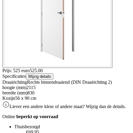
Prijs: 525 euro
525
.
00
Specificaties
Wijzig details
Draairichting
Rechts binnendraaiend (DIN Draairichting 2)
hoogte (mm)
2115
breedte (mm)
830
Kozijn
56 x 90 cm
Liever een andere kleur of andere maat? Wijzig dan de details.
Online
beperkt op voorraad
Thuisbezorgd
€69.95