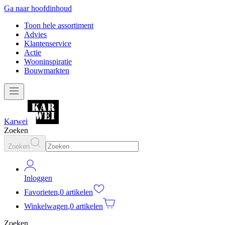
Ga naar hoofdinhoud
Toon hele assortiment
Advies
Klantenservice
Actie
Wooninspiratie
Bouwmarkten
Karwei
Zoeken
Zoeken
Inloggen
Favorieten
,
0 artikelen
Winkelwagen
,
0 artikelen
Zoeken