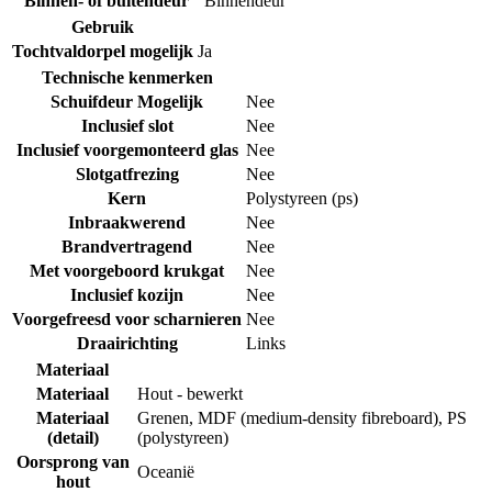
Binnen- of buitendeur
Binnendeur
Gebruik
Tochtvaldorpel mogelijk
Ja
Technische kenmerken
Schuifdeur Mogelijk
Nee
Inclusief slot
Nee
Inclusief voorgemonteerd glas
Nee
Slotgatfrezing
Nee
Kern
Polystyreen (ps)
Inbraakwerend
Nee
Brandvertragend
Nee
Met voorgeboord krukgat
Nee
Inclusief kozijn
Nee
Voorgefreesd voor scharnieren
Nee
Draairichting
Links
Materiaal
Materiaal
Hout - bewerkt
Materiaal
Grenen
,
MDF (medium-density fibreboard)
,
PS
(detail)
(polystyreen)
Oorsprong van
Oceanië
hout