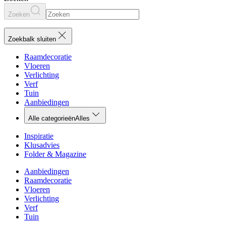
Zoeken
Zoekbalk sluiten
Raamdecoratie
Vloeren
Verlichting
Verf
Tuin
Aanbiedingen
Alle categorieën
Alles
Inspiratie
Klusadvies
Folder & Magazine
Aanbiedingen
Raamdecoratie
Vloeren
Verlichting
Verf
Tuin