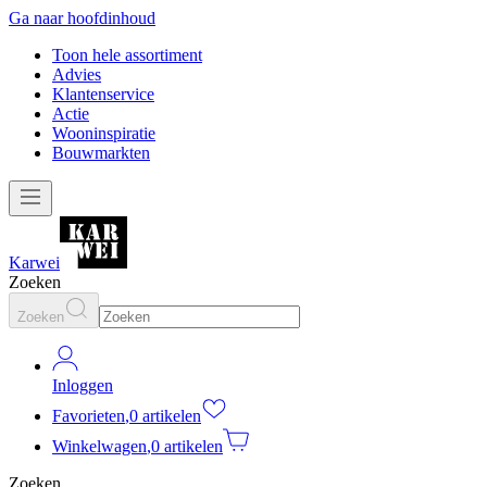
Ga naar hoofdinhoud
Toon hele assortiment
Advies
Klantenservice
Actie
Wooninspiratie
Bouwmarkten
Karwei
Zoeken
Zoeken
Inloggen
Favorieten
,
0 artikelen
Winkelwagen
,
0 artikelen
Zoeken