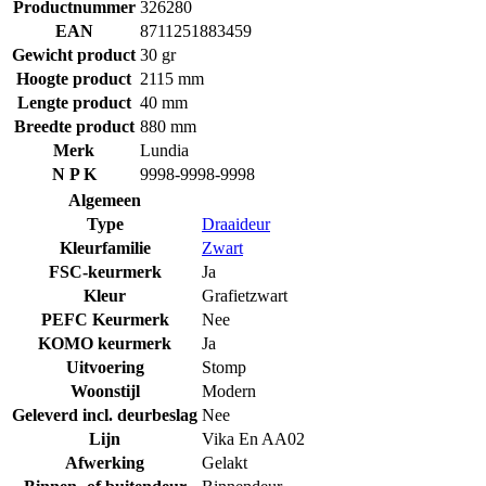
Productnummer
326280
EAN
8711251883459
Gewicht product
30 gr
Hoogte product
2115 mm
Lengte product
40 mm
Breedte product
880 mm
Merk
Lundia
N P K
9998-9998-9998
Algemeen
Type
Draaideur
Kleurfamilie
Zwart
FSC-keurmerk
Ja
Kleur
Grafietzwart
PEFC Keurmerk
Nee
KOMO keurmerk
Ja
Uitvoering
Stomp
Woonstijl
Modern
Geleverd incl. deurbeslag
Nee
Lijn
Vika En AA02
Afwerking
Gelakt