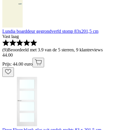
Lundia boarddeur gegrondverfd stomp 83x201,5 cm
Vast laag
(
9
)
Beoordeeld met 3.9 van de 5 sterren, 9 klantreviews
44
.
00
Prijs: 44.00 euro
Deur Floor blank glas wit opdek rechts 83 x 201,5 cm