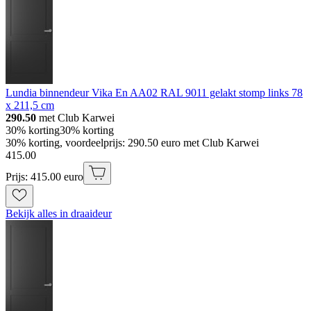
Lundia binnendeur Vika En AA02 RAL 9011 gelakt stomp links 78
x 211,5 cm
290.50
met Club Karwei
30% korting
30% korting
30% korting, voordeelprijs: 290.50 euro met Club Karwei
415
.
00
Prijs: 415.00 euro
Bekijk alles in draaideur