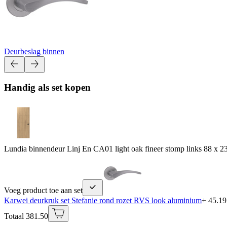
Deurbeslag binnen
Handig als set kopen
Lundia binnendeur Linj En CA01 light oak fineer stomp links 88 x 2
Voeg product toe aan set
Karwei deurkruk set Stefanie rond rozet RVS look aluminium
+ 45.19
Totaal 381.50