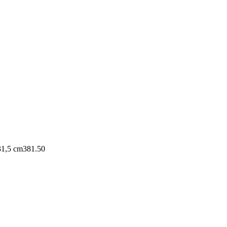
31,5 cm
381.50