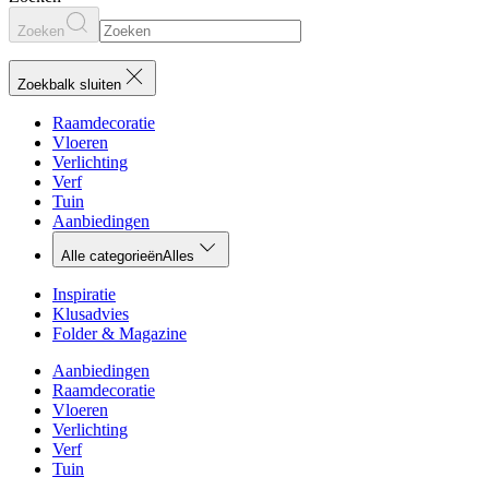
Zoeken
Zoekbalk sluiten
Raamdecoratie
Vloeren
Verlichting
Verf
Tuin
Aanbiedingen
Alle categorieën
Alles
Inspiratie
Klusadvies
Folder & Magazine
Aanbiedingen
Raamdecoratie
Vloeren
Verlichting
Verf
Tuin