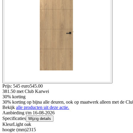
Prijs: 545 euro
545
.
00
381.50
met Club Karwei
30% korting
30% korting op bijna alle deuren, ook op maatwerk alleen met de Clu
Bekijk
alle producten uit deze actie.
Aanbieding t/m 16-08-2026
Specificaties
Wijzig details
Kleur
Light oak
hoogte (mm)
2315