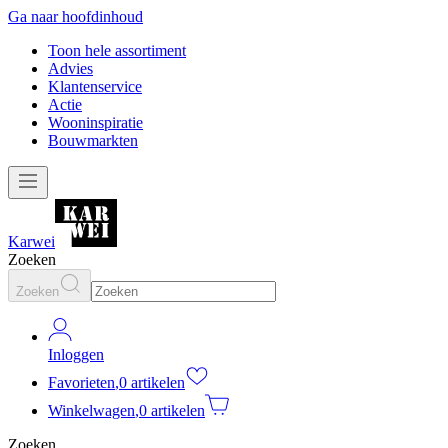
Ga naar hoofdinhoud
Toon hele assortiment
Advies
Klantenservice
Actie
Wooninspiratie
Bouwmarkten
Karwei
Zoeken
Zoeken
Inloggen
Favorieten
,
0 artikelen
Winkelwagen
,
0 artikelen
Zoeken