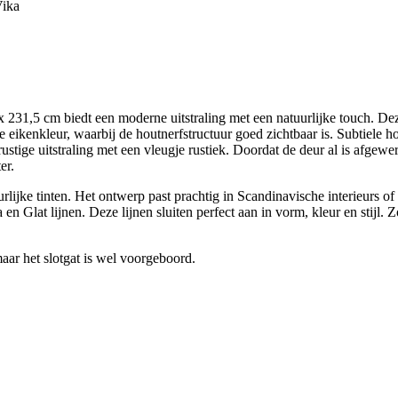
Vika
31,5 cm biedt een moderne uitstraling met een natuurlijke touch. Deze 
ikenkleur, waarbij de houtnerfstructuur goed zichtbaar is. Subtiele ho
rustige uitstraling met een vleugje rustiek. Doordat de deur al is afgewer
er.
rlijke tinten. Het ontwerp past prachtig in Scandinavische interieurs o
Glat lijnen. Deze lijnen sluiten perfect aan in vorm, kleur en stijl. Zo
aar het slotgat is wel voorgeboord.