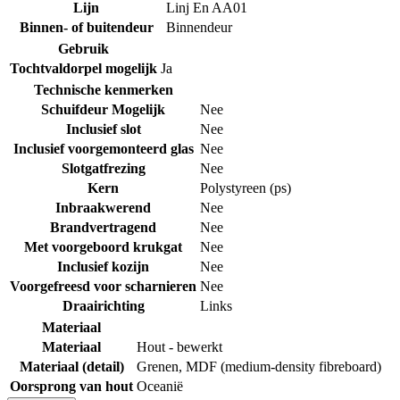
Lijn
Linj En AA01
Binnen- of buitendeur
Binnendeur
Gebruik
Tochtvaldorpel mogelijk
Ja
Technische kenmerken
Schuifdeur Mogelijk
Nee
Inclusief slot
Nee
Inclusief voorgemonteerd glas
Nee
Slotgatfrezing
Nee
Kern
Polystyreen (ps)
Inbraakwerend
Nee
Brandvertragend
Nee
Met voorgeboord krukgat
Nee
Inclusief kozijn
Nee
Voorgefreesd voor scharnieren
Nee
Draairichting
Links
Materiaal
Materiaal
Hout - bewerkt
Materiaal (detail)
Grenen
,
MDF (medium-density fibreboard)
Oorsprong van hout
Oceanië