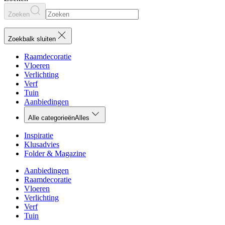
Zoeken
Zoekbalk sluiten
Raamdecoratie
Vloeren
Verlichting
Verf
Tuin
Aanbiedingen
Alle categorieën
Alles
Inspiratie
Klusadvies
Folder & Magazine
Aanbiedingen
Raamdecoratie
Vloeren
Verlichting
Verf
Tuin