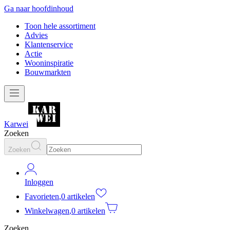
Ga naar hoofdinhoud
Toon hele assortiment
Advies
Klantenservice
Actie
Wooninspiratie
Bouwmarkten
Karwei
Zoeken
Zoeken
Inloggen
Favorieten
,
0 artikelen
Winkelwagen
,
0 artikelen
Zoeken