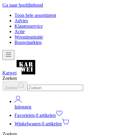
Ga naar hoofdinhoud
Toon hele assortiment
Advies
Klantenservice
Actie
Wooninspiratie
Bouwmarkten
Karwei
Zoeken
Zoeken
Inloggen
Favorieten
,
0 artikelen
Winkelwagen
,
0 artikelen
Zoeken