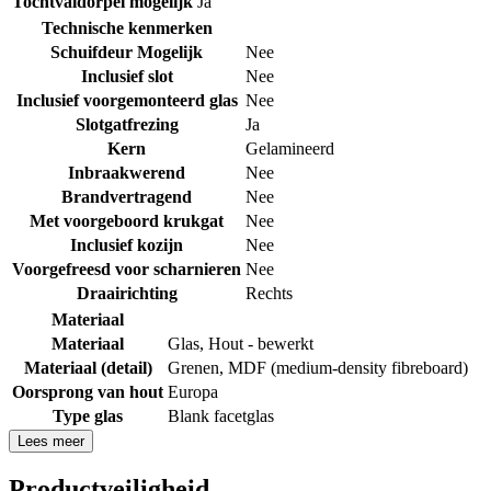
Tochtvaldorpel mogelijk
Ja
Technische kenmerken
Schuifdeur Mogelijk
Nee
Inclusief slot
Nee
Inclusief voorgemonteerd glas
Nee
Slotgatfrezing
Ja
Kern
Gelamineerd
Inbraakwerend
Nee
Brandvertragend
Nee
Met voorgeboord krukgat
Nee
Inclusief kozijn
Nee
Voorgefreesd voor scharnieren
Nee
Draairichting
Rechts
Materiaal
Materiaal
Glas
,
Hout - bewerkt
Materiaal (detail)
Grenen
,
MDF (medium-density fibreboard)
Oorsprong van hout
Europa
Type glas
Blank facetglas
Lees meer
Productveiligheid