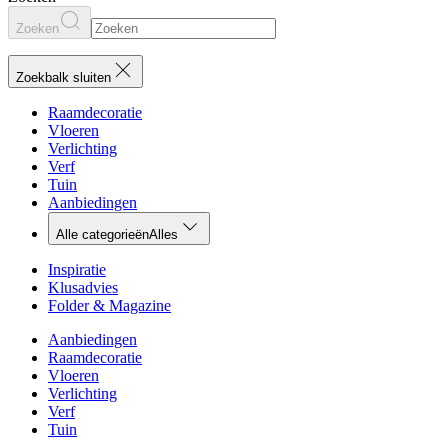
Zoeken
Zoekbalk sluiten
Raamdecoratie
Vloeren
Verlichting
Verf
Tuin
Aanbiedingen
Alle categorieën
Alles
Inspiratie
Klusadvies
Folder & Magazine
Aanbiedingen
Raamdecoratie
Vloeren
Verlichting
Verf
Tuin