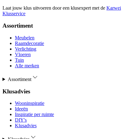
Laat jouw klus uitvoeren door een klusexpert met de
Karwei
Klusservice
Assortiment
Meubelen
Raamdecoratie
Verlichting
Vloeren
Tuin
Alle merken
Assortiment
Klusadvies
Wooninspiratie
Ideeën
Inspiratie per ruimte
DIY's
Klusadvies