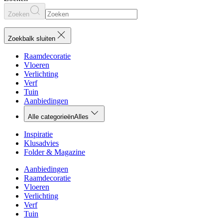
Zoeken
Zoekbalk sluiten
Raamdecoratie
Vloeren
Verlichting
Verf
Tuin
Aanbiedingen
Alle categorieën
Alles
Inspiratie
Klusadvies
Folder & Magazine
Aanbiedingen
Raamdecoratie
Vloeren
Verlichting
Verf
Tuin