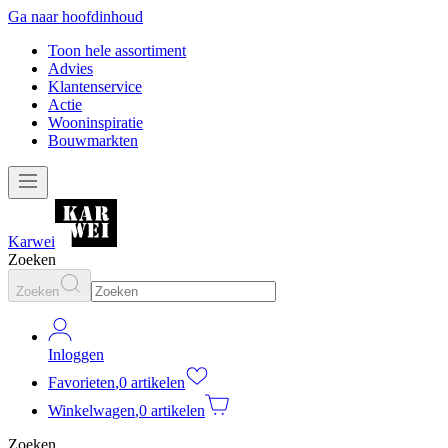
Ga naar hoofdinhoud
Toon hele assortiment
Advies
Klantenservice
Actie
Wooninspiratie
Bouwmarkten
Karwei
Zoeken
Zoeken
Inloggen
Favorieten
,
0 artikelen
Winkelwagen
,
0 artikelen
Zoeken