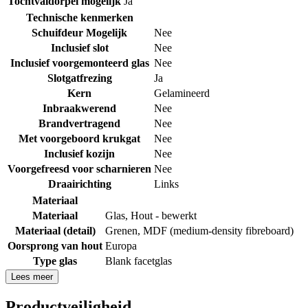
Tochtvaldorpel mogelijk
Ja
Technische kenmerken
Schuifdeur Mogelijk
Nee
Inclusief slot
Nee
Inclusief voorgemonteerd glas
Nee
Slotgatfrezing
Ja
Kern
Gelamineerd
Inbraakwerend
Nee
Brandvertragend
Nee
Met voorgeboord krukgat
Nee
Inclusief kozijn
Nee
Voorgefreesd voor scharnieren
Nee
Draairichting
Links
Materiaal
Materiaal
Glas
,
Hout - bewerkt
Materiaal (detail)
Grenen
,
MDF (medium-density fibreboard)
Oorsprong van hout
Europa
Type glas
Blank facetglas
Lees meer
Productveiligheid