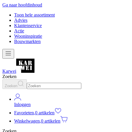
Ga naar hoofdinhoud
Toon hele assortiment
Advies
Klantenservice
Actie
Wooninspiratie
Bouwmarkten
Karwei
Zoeken
Zoeken
Inloggen
Favorieten
,
0 artikelen
Winkelwagen
,
0 artikelen
Zoeken