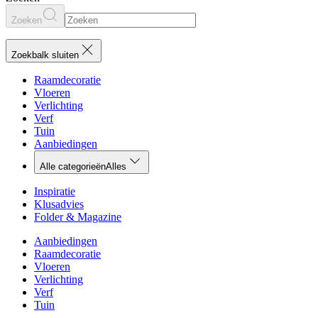
Zoeken
Zoekbalk sluiten
Raamdecoratie
Vloeren
Verlichting
Verf
Tuin
Aanbiedingen
Alle categorieën
Alles
Inspiratie
Klusadvies
Folder & Magazine
Aanbiedingen
Raamdecoratie
Vloeren
Verlichting
Verf
Tuin