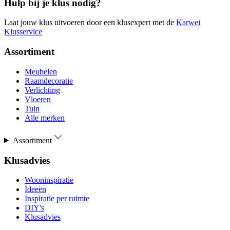
Hulp bij je klus nodig?
Laat jouw klus uitvoeren door een klusexpert met de
Karwei
Klusservice
Assortiment
Meubelen
Raamdecoratie
Verlichting
Vloeren
Tuin
Alle merken
Assortiment
Klusadvies
Wooninspiratie
Ideeën
Inspiratie per ruimte
DIY's
Klusadvies