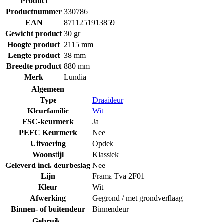
Product
Productnummer
330786
EAN
8711251913859
Gewicht product
30 gr
Hoogte product
2115 mm
Lengte product
38 mm
Breedte product
880 mm
Merk
Lundia
Algemeen
Type
Draaideur
Kleurfamilie
Wit
FSC-keurmerk
Ja
PEFC Keurmerk
Nee
Uitvoering
Opdek
Woonstijl
Klassiek
Geleverd incl. deurbeslag
Nee
Lijn
Frama Tva 2F01
Kleur
Wit
Afwerking
Gegrond / met grondverflaag
Binnen- of buitendeur
Binnendeur
Gebruik