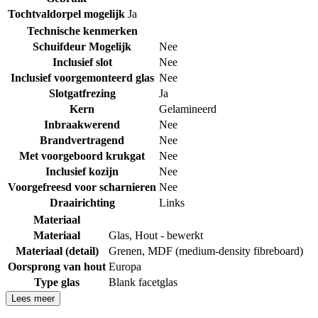
Tochtvaldorpel mogelijk
Ja
Technische kenmerken
Schuifdeur Mogelijk
Nee
Inclusief slot
Nee
Inclusief voorgemonteerd glas
Nee
Slotgatfrezing
Ja
Kern
Gelamineerd
Inbraakwerend
Nee
Brandvertragend
Nee
Met voorgeboord krukgat
Nee
Inclusief kozijn
Nee
Voorgefreesd voor scharnieren
Nee
Draairichting
Links
Materiaal
Materiaal
Glas
,
Hout - bewerkt
Materiaal (detail)
Grenen
,
MDF (medium-density fibreboard)
Oorsprong van hout
Europa
Type glas
Blank facetglas
Lees meer