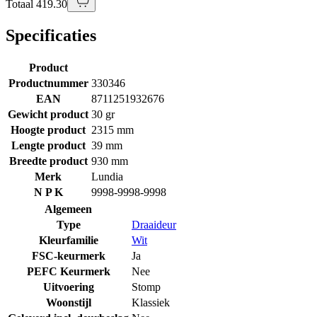
Totaal 419.30
Specificaties
Product
Productnummer
330346
EAN
8711251932676
Gewicht product
30 gr
Hoogte product
2315 mm
Lengte product
39 mm
Breedte product
930 mm
Merk
Lundia
N P K
9998-9998-9998
Algemeen
Type
Draaideur
Kleurfamilie
Wit
FSC-keurmerk
Ja
PEFC Keurmerk
Nee
Uitvoering
Stomp
Woonstijl
Klassiek