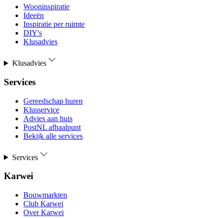
Wooninspiratie
Ideeën
Inspiratie per ruimte
DIY's
Klusadvies
Klusadvies
Services
Gereedschap huren
Klusservice
Advies aan huis
PostNL afhaalpunt
Bekijk alle services
Services
Karwei
Bouwmarkten
Club Karwei
Over Karwei