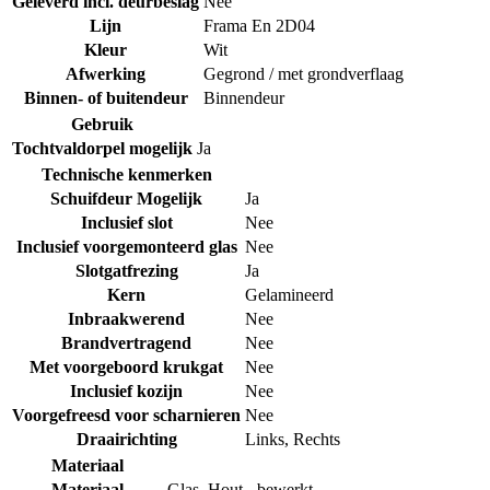
Geleverd incl. deurbeslag
Nee
Lijn
Frama En 2D04
Kleur
Wit
Afwerking
Gegrond / met grondverflaag
Binnen- of buitendeur
Binnendeur
Gebruik
Tochtvaldorpel mogelijk
Ja
Technische kenmerken
Schuifdeur Mogelijk
Ja
Inclusief slot
Nee
Inclusief voorgemonteerd glas
Nee
Slotgatfrezing
Ja
Kern
Gelamineerd
Inbraakwerend
Nee
Brandvertragend
Nee
Met voorgeboord krukgat
Nee
Inclusief kozijn
Nee
Voorgefreesd voor scharnieren
Nee
Draairichting
Links
,
Rechts
Materiaal
Materiaal
Glas
,
Hout - bewerkt