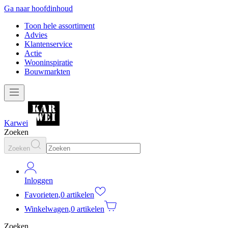
Ga naar hoofdinhoud
Toon hele assortiment
Advies
Klantenservice
Actie
Wooninspiratie
Bouwmarkten
Karwei
Zoeken
Zoeken
Inloggen
Favorieten
,
0 artikelen
Winkelwagen
,
0 artikelen
Zoeken