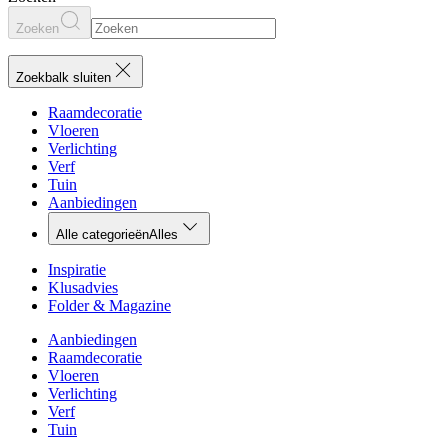
Zoeken
Zoekbalk sluiten
Raamdecoratie
Vloeren
Verlichting
Verf
Tuin
Aanbiedingen
Alle categorieën
Alles
Inspiratie
Klusadvies
Folder & Magazine
Aanbiedingen
Raamdecoratie
Vloeren
Verlichting
Verf
Tuin