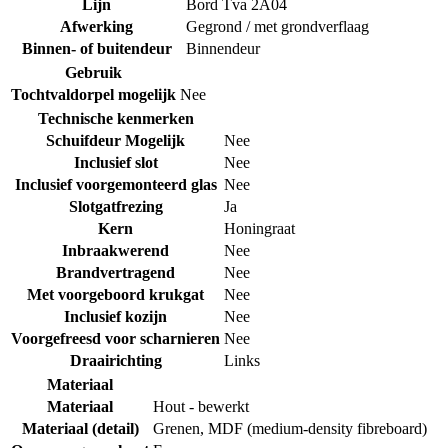
Lijn
Bord Tva 2A04
Afwerking
Gegrond / met grondverflaag
Binnen- of buitendeur
Binnendeur
Gebruik
Tochtvaldorpel mogelijk
Nee
Technische kenmerken
Schuifdeur Mogelijk
Nee
Inclusief slot
Nee
Inclusief voorgemonteerd glas
Nee
Slotgatfrezing
Ja
Kern
Honingraat
Inbraakwerend
Nee
Brandvertragend
Nee
Met voorgeboord krukgat
Nee
Inclusief kozijn
Nee
Voorgefreesd voor scharnieren
Nee
Draairichting
Links
Materiaal
Materiaal
Hout - bewerkt
Materiaal (detail)
Grenen
,
MDF (medium-density fibreboard)