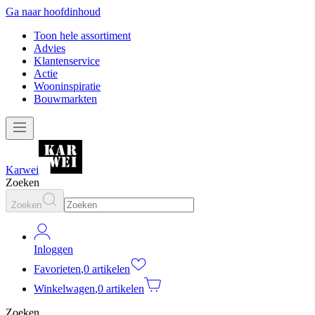
Ga naar hoofdinhoud
Toon hele assortiment
Advies
Klantenservice
Actie
Wooninspiratie
Bouwmarkten
Karwei
Zoeken
Zoeken
Inloggen
Favorieten
,
0 artikelen
Winkelwagen
,
0 artikelen
Zoeken