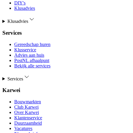
DIY's
Klusadvies
Klusadvies
Services
Gereedschap huren
Klusservice
Advies aan huis
PostNL afhaalpunt
Bekijk alle services
Services
Karwei
Bouwmarkten
Club Karwei
Over Karwei
Klantenservice
Duurzaamheid
Vacatures