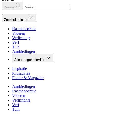
Zoeken
Zoekbalk sluiten
Raamdecoratie
Vloeren
Verlichting
Verf
Tuin
Aanbiedingen
Alle categorieën
Alles
Inspiratie
Klusadvies
Folder & Magazine
Aanbiedingen
Raamdecoratie
Vloeren
Verlichting
Verf
Tuin