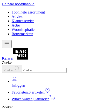
Ga naar hoofdinhoud
Toon hele assortiment
Advies
Klantenservice
Actie
Wooninspiratie
Bouwmarkten
Karwei
Zoeken
Zoeken
Inloggen
Favorieten
,
0 artikelen
Winkelwagen
,
0 artikelen
Zoeken