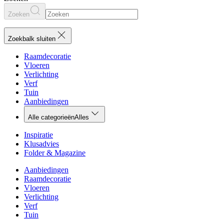
Zoeken
Zoekbalk sluiten
Raamdecoratie
Vloeren
Verlichting
Verf
Tuin
Aanbiedingen
Alle categorieën
Alles
Inspiratie
Klusadvies
Folder & Magazine
Aanbiedingen
Raamdecoratie
Vloeren
Verlichting
Verf
Tuin