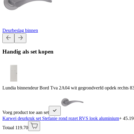
Deurbeslag binnen
Handig als set kopen
Lundia binnendeur Bord Tva 2A04 wit gegrondverfd opdek rechts 8
Voeg product toe aan set
Karwei deurkruk set Stefanie rond rozet RVS look aluminium
+ 45.19
Totaal 119.70