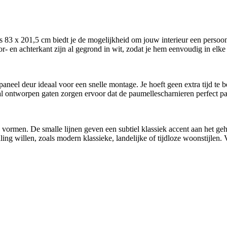
3 x 201,5 cm biedt je de mogelijkheid om jouw interieur een persoonli
oor- en achterkant zijn al gegrond in wit, zodat je hem eenvoudig in el
neel deur ideaal voor een snelle montage. Je hoeft geen extra tijd te b
l ontworpen gaten zorgen ervoor dat de paumellescharnieren perfect pas
rmen. De smalle lijnen geven een subtiel klassiek accent aan het geheel
raling willen, zoals modern klassieke, landelijke of tijdloze woonstijlen