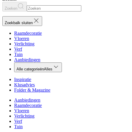
Zoeken
Zoekbalk sluiten
Raamdecoratie
Vloeren
Verlichting
Verf
Tuin
Aanbiedingen
Alle categorieën
Alles
Inspiratie
Klusadvies
Folder & Magazine
Aanbiedingen
Raamdecoratie
Vloeren
Verlichting
Verf
Tuin