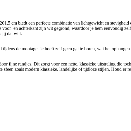
5 cm biedt een perfecte combinatie van lichtgewicht en stevigheid da
e voor- en achterkant zijn wit gegrond, waardoor je hem eenvoudig zelf 
jij dat wilt.
d tijdens de montage. Je hoeft zelf geen gat te boren, wat het ophange
 fijne randjes. Dit zorgt voor een nette, klassieke uitstraling die toc
te sfeer, zoals modern klassieke, landelijke of tijdloze stijlen. Houd e