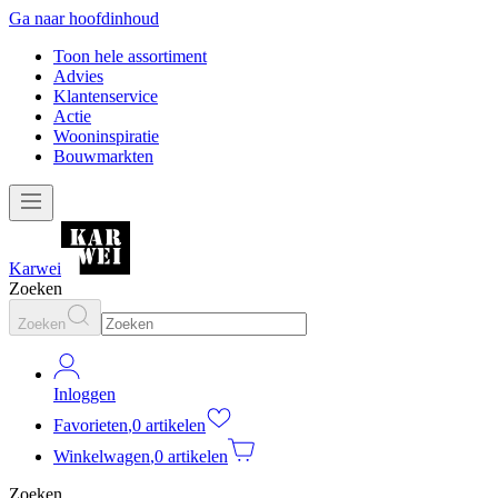
Ga naar hoofdinhoud
Toon hele assortiment
Advies
Klantenservice
Actie
Wooninspiratie
Bouwmarkten
Karwei
Zoeken
Zoeken
Inloggen
Favorieten
,
0 artikelen
Winkelwagen
,
0 artikelen
Zoeken