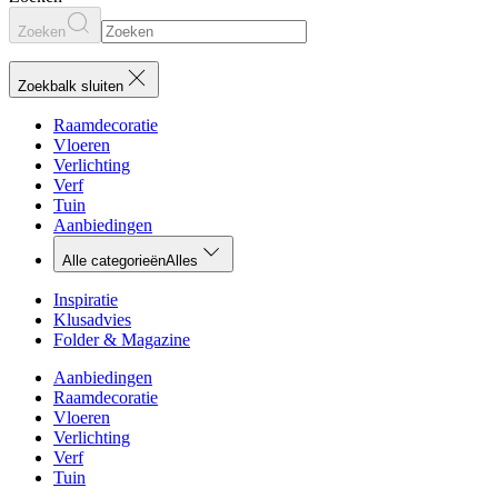
Zoeken
Zoekbalk sluiten
Raamdecoratie
Vloeren
Verlichting
Verf
Tuin
Aanbiedingen
Alle categorieën
Alles
Inspiratie
Klusadvies
Folder & Magazine
Aanbiedingen
Raamdecoratie
Vloeren
Verlichting
Verf
Tuin