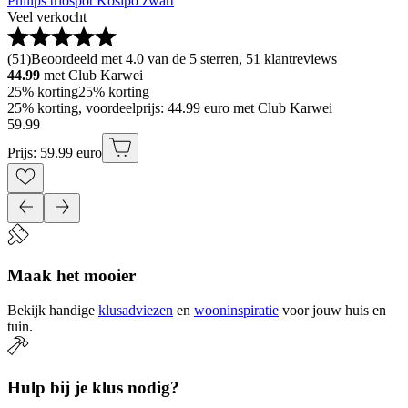
Philips triospot Kosipo zwart
Veel verkocht
(
51
)
Beoordeeld met 4.0 van de 5 sterren, 51 klantreviews
44.99
met Club Karwei
25% korting
25% korting
25% korting, voordeelprijs: 44.99 euro met Club Karwei
59
.
99
Prijs: 59.99 euro
Maak het mooier
Bekijk handige
klusadviezen
en
wooninspiratie
voor jouw huis en
tuin.
Hulp bij je klus nodig?