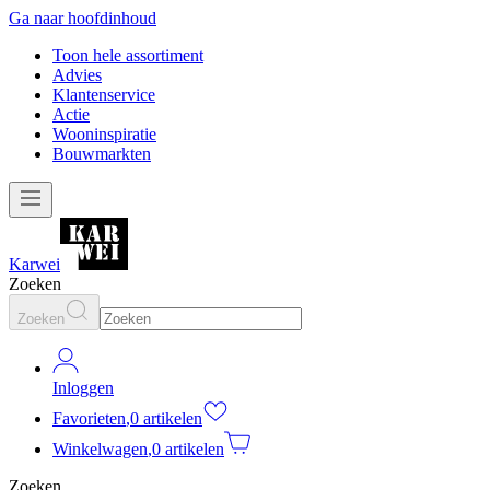
Ga naar hoofdinhoud
Toon hele assortiment
Advies
Klantenservice
Actie
Wooninspiratie
Bouwmarkten
Karwei
Zoeken
Zoeken
Inloggen
Favorieten
,
0 artikelen
Winkelwagen
,
0 artikelen
Zoeken