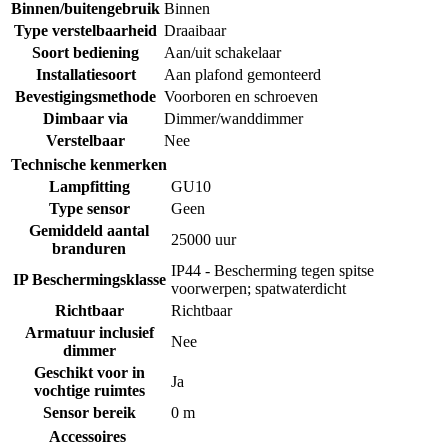
Binnen/buitengebruik
Binnen
Type verstelbaarheid
Draaibaar
Soort bediening
Aan/uit schakelaar
Installatiesoort
Aan plafond gemonteerd
Bevestigingsmethode
Voorboren en schroeven
Dimbaar via
Dimmer/wanddimmer
Verstelbaar
Nee
Technische kenmerken
Lampfitting
GU10
Type sensor
Geen
Gemiddeld aantal
25000 uur
branduren
IP44 - Bescherming tegen spitse
IP Beschermingsklasse
voorwerpen; spatwaterdicht
Richtbaar
Richtbaar
Armatuur inclusief
Nee
dimmer
Geschikt voor in
Ja
vochtige ruimtes
Sensor bereik
0 m
Accessoires