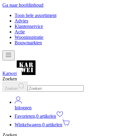
Ga naar hoofdinhoud
Toon hele assortiment
Advies
Klantenservice
Actie
Wooninspiratie
Bouwmarkten
Karwei
Zoeken
Zoeken
Inloggen
Favorieten
,
0 artikelen
Winkelwagen
,
0 artikelen
Zoeken