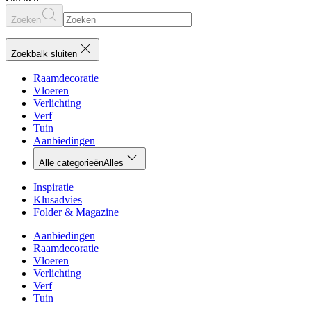
Zoeken
Zoekbalk sluiten
Raamdecoratie
Vloeren
Verlichting
Verf
Tuin
Aanbiedingen
Alle categorieën
Alles
Inspiratie
Klusadvies
Folder & Magazine
Aanbiedingen
Raamdecoratie
Vloeren
Verlichting
Verf
Tuin