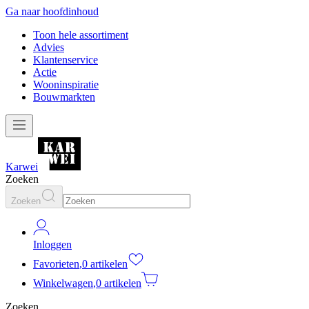
Ga naar hoofdinhoud
Toon hele assortiment
Advies
Klantenservice
Actie
Wooninspiratie
Bouwmarkten
Karwei
Zoeken
Zoeken
Inloggen
Favorieten
,
0 artikelen
Winkelwagen
,
0 artikelen
Zoeken