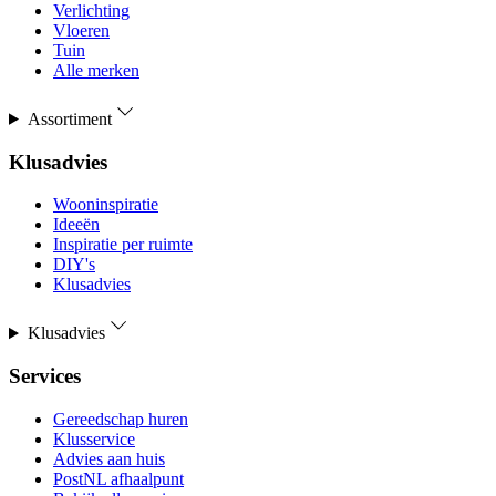
Verlichting
Vloeren
Tuin
Alle merken
Assortiment
Klusadvies
Wooninspiratie
Ideeën
Inspiratie per ruimte
DIY's
Klusadvies
Klusadvies
Services
Gereedschap huren
Klusservice
Advies aan huis
PostNL afhaalpunt