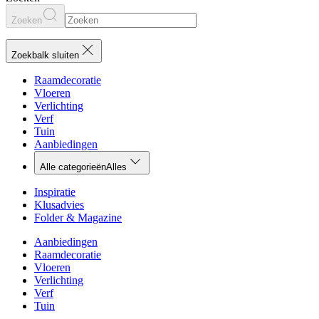
Zoeken
Zoekbalk sluiten
Raamdecoratie
Vloeren
Verlichting
Verf
Tuin
Aanbiedingen
Alle categorieën
Alles
Inspiratie
Klusadvies
Folder & Magazine
Aanbiedingen
Raamdecoratie
Vloeren
Verlichting
Verf
Tuin