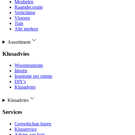
Meubelen
Raamdecoratie
Verlichting
Vloeren
Tuin
Alle merken
Assortiment
Klusadvies
Wooninspiratie
Ideeën
Inspiratie per ruimte
DIY's
Klusadvies
Klusadvies
Services
Gereedschap huren
Klusservice
Advies aan huis