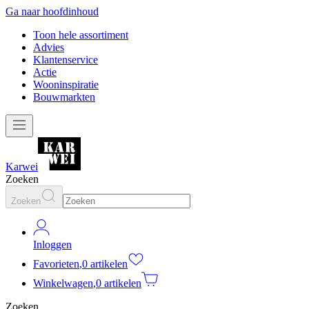
Ga naar hoofdinhoud
Toon hele assortiment
Advies
Klantenservice
Actie
Wooninspiratie
Bouwmarkten
Karwei
Zoeken
Zoeken
Inloggen
Favorieten
,
0 artikelen
Winkelwagen
,
0 artikelen
Zoeken