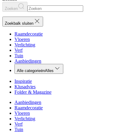
Zoeken
Zoekbalk sluiten
Raamdecoratie
Vloeren
Verlichting
Verf
Tuin
Aanbiedingen
Alle categorieën
Alles
Inspiratie
Klusadvies
Folder & Magazine
Aanbiedingen
Raamdecoratie
Vloeren
Verlichting
Verf
Tuin