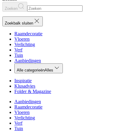
Zoeken
Zoekbalk sluiten
Raamdecoratie
Vloeren
Verlichting
Verf
Tuin
Aanbiedingen
Alle categorieën
Alles
Inspiratie
Klusadvies
Folder & Magazine
Aanbiedingen
Raamdecoratie
Vloeren
Verlichting
Verf
Tuin