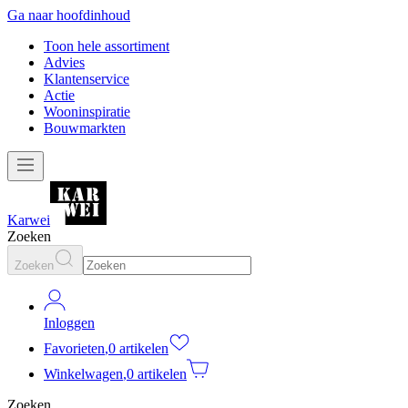
Ga naar hoofdinhoud
Toon hele assortiment
Advies
Klantenservice
Actie
Wooninspiratie
Bouwmarkten
Karwei
Zoeken
Zoeken
Inloggen
Favorieten
,
0 artikelen
Winkelwagen
,
0 artikelen
Zoeken