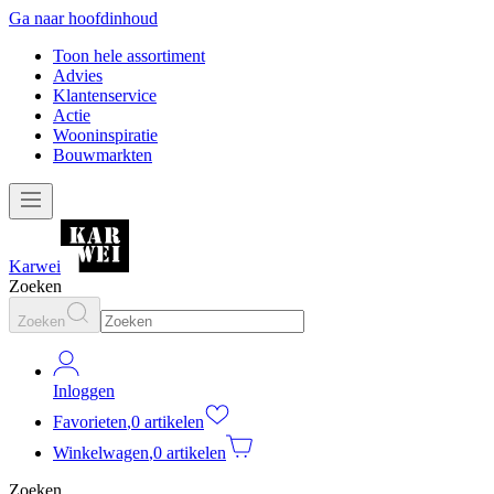
Ga naar hoofdinhoud
Toon hele assortiment
Advies
Klantenservice
Actie
Wooninspiratie
Bouwmarkten
Karwei
Zoeken
Zoeken
Inloggen
Favorieten
,
0 artikelen
Winkelwagen
,
0 artikelen
Zoeken