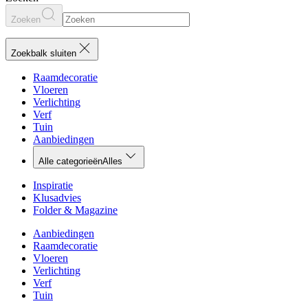
Zoeken
Zoekbalk sluiten
Raamdecoratie
Vloeren
Verlichting
Verf
Tuin
Aanbiedingen
Alle categorieën
Alles
Inspiratie
Klusadvies
Folder & Magazine
Aanbiedingen
Raamdecoratie
Vloeren
Verlichting
Verf
Tuin