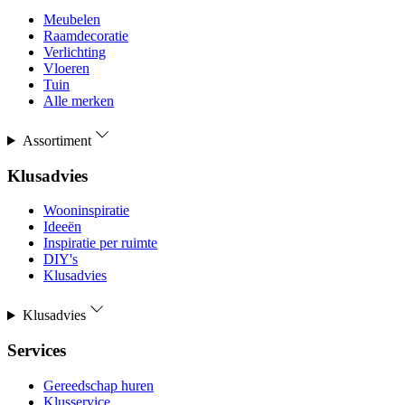
Meubelen
Raamdecoratie
Verlichting
Vloeren
Tuin
Alle merken
Assortiment
Klusadvies
Wooninspiratie
Ideeën
Inspiratie per ruimte
DIY's
Klusadvies
Klusadvies
Services
Gereedschap huren
Klusservice