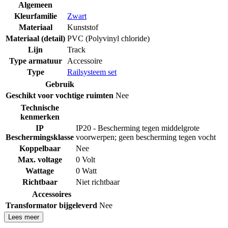
Algemeen
Kleurfamilie
Zwart
Materiaal
Kunststof
Materiaal (detail)
PVC (Polyvinyl chloride)
Lijn
Track
Type armatuur
Accessoire
Type
Railsysteem set
Gebruik
Geschikt voor vochtige ruimten
Nee
Technische
kenmerken
IP
IP20 - Bescherming tegen middelgrote
Beschermingsklasse
voorwerpen; geen bescherming tegen vocht
Koppelbaar
Nee
Max. voltage
0 Volt
Wattage
0 Watt
Richtbaar
Niet richtbaar
Accessoires
Transformator bijgeleverd
Nee
Lees meer