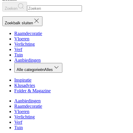
Zoeken
Zoekbalk sluiten
Raamdecoratie
Vloeren
Verlichting
Verf
Tuin
Aanbiedingen
Alle categorieën
Alles
Inspiratie
Klusadvies
Folder & Magazine
Aanbiedingen
Raamdecoratie
Vloeren
Verlichting
Verf
Tuin