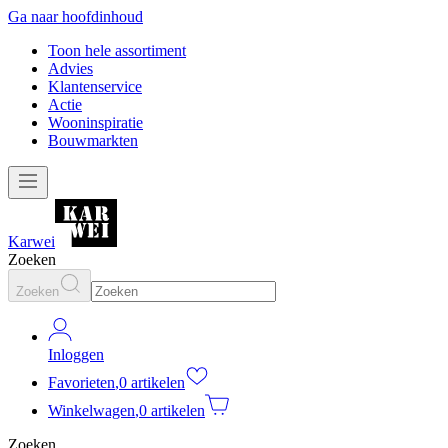
Ga naar hoofdinhoud
Toon hele assortiment
Advies
Klantenservice
Actie
Wooninspiratie
Bouwmarkten
Karwei
Zoeken
Zoeken
Inloggen
Favorieten
,
0 artikelen
Winkelwagen
,
0 artikelen
Zoeken