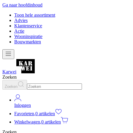
Ga naar hoofdinhoud
Toon hele assortiment
Advies
Klantenservice
Actie
Wooninspiratie
Bouwmarkten
Karwei
Zoeken
Zoeken
Inloggen
Favorieten
,
0 artikelen
Winkelwagen
,
0 artikelen
Zoeken