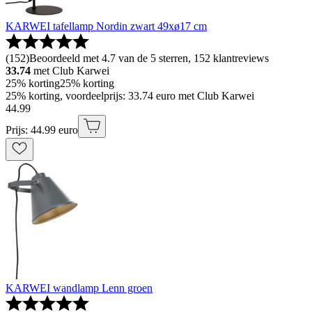
KARWEI tafellamp Nordin zwart 49xø17 cm
(
152
)
Beoordeeld met 4.7 van de 5 sterren, 152 klantreviews
33.74
met Club Karwei
25% korting
25% korting
25% korting, voordeelprijs: 33.74 euro met Club Karwei
44
.
99
Prijs: 44.99 euro
KARWEI wandlamp Lenn groen