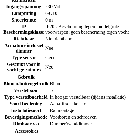
Ingangsspanning
230 Volt
Lampfitting
GU10
Snoerlengte
0 m
IP
IP20 - Bescherming tegen middelgrote
Beschermingsklasse
voorwerpen; geen bescherming tegen vocht
Richtbaar
Niet richtbaar
Armatuur inclusief
Nee
dimmer
Type sensor
Geen
Geschikt voor in
Nee
vochtige ruimtes
Gebruik
Binnen/buitengebruik
Binnen
Verstelbaar
Ja
Type verstelbaarheid
In hoogte verstelbaar (tijdens installatie)
Soort bediening
Aan/uit schakelaar
Installatiesoort
Railmontage
Bevestigingsmethode
Voorboren en schroeven
Dimbaar via
Dimmer/wanddimmer
Accessoires