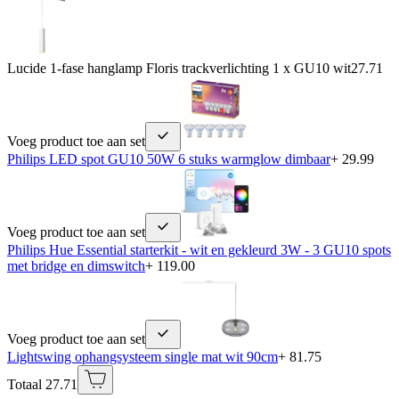
Lucide 1-fase hanglamp Floris trackverlichting 1 x GU10 wit
27.71
Voeg product toe aan set
Philips LED spot GU10 50W 6 stuks warmglow dimbaar
+ 29.99
Voeg product toe aan set
Philips Hue Essential starterkit - wit en gekleurd 3W - 3 GU10 spots
met bridge en dimswitch
+ 119.00
Voeg product toe aan set
Lightswing ophangsysteem single mat wit 90cm
+ 81.75
Totaal 27.71