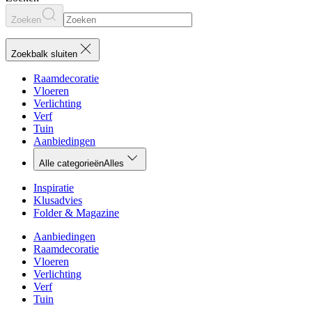
Zoeken
Zoekbalk sluiten
Raamdecoratie
Vloeren
Verlichting
Verf
Tuin
Aanbiedingen
Alle categorieën
Alles
Inspiratie
Klusadvies
Folder & Magazine
Aanbiedingen
Raamdecoratie
Vloeren
Verlichting
Verf
Tuin