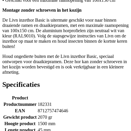
• Geschikt voor een maximale raamopening van 100x150 cm
Montage zonder schroeven in het kozijn
De Livn inzethor Basic is uitermate geschikt voor naar binnen
draaiende ramen en draaikiepramen, met een maximale raamopening
van 100x150 cm. De aluminium horprofielen zijn neutraal wit van
kleur (RAL9010). Volg de stapsgewijze instructies van Livn om de
inzethor op maat te maken en houd insecten binnen de kortste keren
buiten!
Houd ongedierte buiten met de Livn inzethor Basic, speciaal
ontworpen voor draaikiepramen. Deze hor kan zonder schroeven in
het kozijn worden bevestigd en is ook verkrijgbaar in een kleinere
afmeting.
Specificaties
Product
Productnummer
182331
EAN
8712757474646
Gewicht product
2070 gr
Hoogte product
1500 mm
Lengte product
45 mm