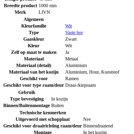
Breedte product
1000 mm
Merk
LIVN
Algemeen
Kleurfamilie
Wit
Type
Vaste hor
Gaaskleur
Zwart
Kleur
Wit
Zelf op maat te maken
Ja
Materiaal
Metaal
Materiaal (detail)
Aluminium
Materiaal van het kozijn
Aluminium
,
Hout
,
Kunststof
Geschikt voor
Ramen
Geschikt voor type raam/deur
Draai-/kiepraam
Gebruik
Type bevestiging
In kozijn
Binnen/Buitenmontage
Buiten
Technische kenmerken
Uitgevoerd met schopplaat
Nee
Geschikt voor draairichting raam/deur
Binnendraaiend
Montage
In het kozijn