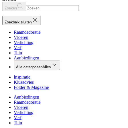
Zoeken
Zoekbalk sluiten
Raamdecoratie
Vloeren
Verlichting
Verf
Tuin
Aanbiedingen
Alle categorieën
Alles
Inspiratie
Klusadvies
Folder & Magazine
Aanbiedingen
Raamdecoratie
Vloeren
Verlichting
Verf
Tuin