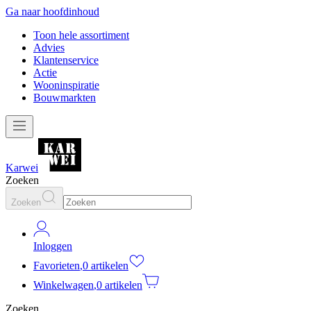
Ga naar hoofdinhoud
Toon hele assortiment
Advies
Klantenservice
Actie
Wooninspiratie
Bouwmarkten
Karwei
Zoeken
Zoeken
Inloggen
Favorieten
,
0 artikelen
Winkelwagen
,
0 artikelen
Zoeken