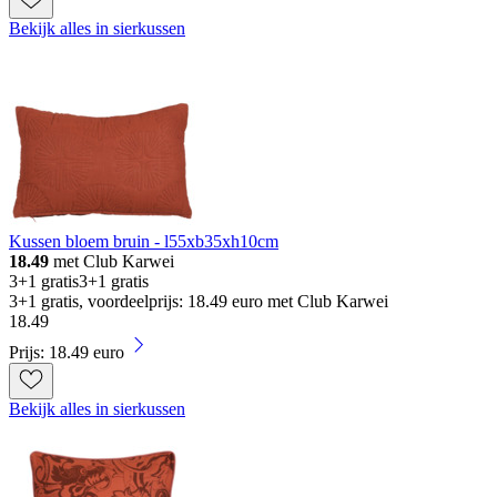
Bekijk alles in sierkussen
Kussen bloem bruin - l55xb35xh10cm
18.49
met Club Karwei
3+1 gratis
3+1 gratis
3+1 gratis, voordeelprijs: 18.49 euro met Club Karwei
18
.
49
Prijs: 18.49 euro
Bekijk alles in sierkussen