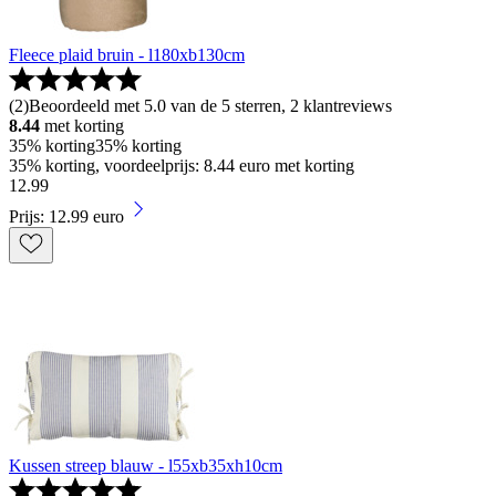
Fleece plaid bruin - l180xb130cm
(
2
)
Beoordeeld met 5.0 van de 5 sterren, 2 klantreviews
8.44
met korting
35% korting
35% korting
35% korting, voordeelprijs: 8.44 euro met korting
12
.
99
Prijs: 12.99 euro
Kussen streep blauw - l55xb35xh10cm