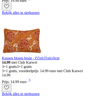
Prijs: 19.99 euro
Bekijk alles in sierkussen
Kussen bloem bruin - l55xb35xh10cm
14.99
met Club Karwei
3+1 gratis
3+1 gratis
3+1 gratis, voordeelprijs: 14.99 euro met Club Karwei
14
.
99
Prijs: 14.99 euro
Bekijk alles in sierkussen