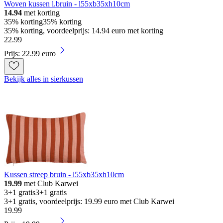
Woven kussen l.bruin - l55xb35xh10cm
14.94
met korting
35% korting
35% korting
35% korting, voordeelprijs: 14.94 euro met korting
22
.
99
Prijs: 22.99 euro
Bekijk alles in sierkussen
Kussen streep bruin - l55xb35xh10cm
19.99
met Club Karwei
3+1 gratis
3+1 gratis
3+1 gratis, voordeelprijs: 19.99 euro met Club Karwei
19
.
99