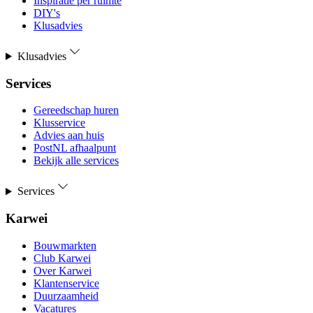
Inspiratie per ruimte
DIY's
Klusadvies
Klusadvies
Services
Gereedschap huren
Klusservice
Advies aan huis
PostNL afhaalpunt
Bekijk alle services
Services
Karwei
Bouwmarkten
Club Karwei
Over Karwei
Klantenservice
Duurzaamheid
Vacatures