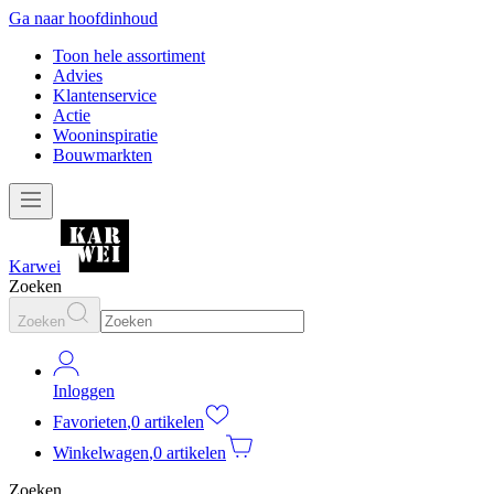
Ga naar hoofdinhoud
Toon hele assortiment
Advies
Klantenservice
Actie
Wooninspiratie
Bouwmarkten
Karwei
Zoeken
Zoeken
Inloggen
Favorieten
,
0 artikelen
Winkelwagen
,
0 artikelen
Zoeken