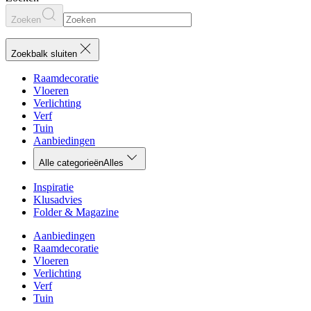
Zoeken
Zoekbalk sluiten
Raamdecoratie
Vloeren
Verlichting
Verf
Tuin
Aanbiedingen
Alle categorieën
Alles
Inspiratie
Klusadvies
Folder & Magazine
Aanbiedingen
Raamdecoratie
Vloeren
Verlichting
Verf
Tuin