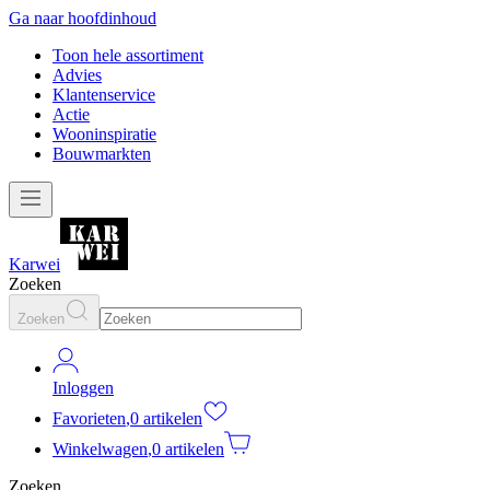
Ga naar hoofdinhoud
Toon hele assortiment
Advies
Klantenservice
Actie
Wooninspiratie
Bouwmarkten
Karwei
Zoeken
Zoeken
Inloggen
Favorieten
,
0 artikelen
Winkelwagen
,
0 artikelen
Zoeken