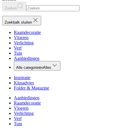
Zoeken
Zoekbalk sluiten
Raamdecoratie
Vloeren
Verlichting
Verf
Tuin
Aanbiedingen
Alle categorieën
Alles
Inspiratie
Klusadvies
Folder & Magazine
Aanbiedingen
Raamdecoratie
Vloeren
Verlichting
Verf
Tuin