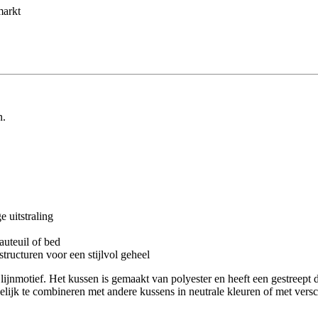
markt
n.
e uitstraling
uteuil of bed
tructuren voor een stijlvol geheel
lijnmotief. Het kussen is gemaakt van polyester en heeft een gestreept d
akkelijk te combineren met andere kussens in neutrale kleuren of met ve