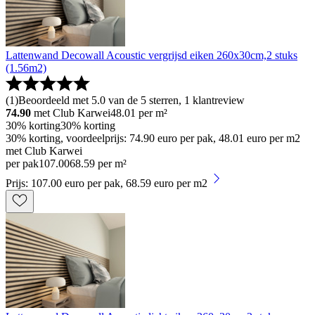
Lattenwand Decowall Acoustic vergrijsd eiken 260x30cm,2 stuks
(1.56m2)
(
1
)
Beoordeeld met 5.0 van de 5 sterren, 1 klantreview
74.90
met Club Karwei
48.01
per m²
30% korting
30% korting
30% korting, voordeelprijs: 74.90 euro per pak, 48.01 euro per m2
met Club Karwei
per pak
107
.
00
68.59 per m²
Prijs: 107.00 euro per pak, 68.59 euro per m2