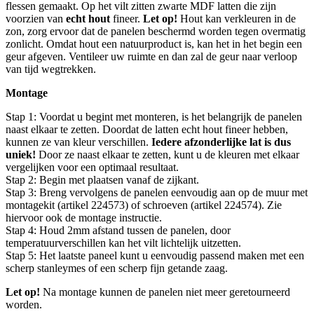
flessen gemaakt. Op het vilt zitten zwarte MDF latten die zijn
voorzien van
echt hout
fineer.
Let op!
Hout kan verkleuren in de
zon, zorg ervoor dat de panelen beschermd worden tegen overmatig
zonlicht. Omdat hout een natuurproduct is, kan het in het begin een
geur afgeven. Ventileer uw ruimte en dan zal de geur naar verloop
van tijd wegtrekken.
Montage
Stap 1: Voordat u begint met monteren, is het belangrijk de panelen
naast elkaar te zetten. Doordat de latten echt hout fineer hebben,
kunnen ze van kleur verschillen.
Iedere afzonderlijke lat is dus
uniek!
Door ze naast elkaar te zetten, kunt u de kleuren met elkaar
vergelijken voor een optimaal resultaat.
Stap 2: Begin met plaatsen vanaf de zijkant.
Stap 3: Breng vervolgens de panelen eenvoudig aan op de muur met
montagekit (artikel 224573) of schroeven (artikel 224574). Zie
hiervoor ook de montage instructie.
Stap 4: Houd 2mm afstand tussen de panelen, door
temperatuurverschillen kan het vilt lichtelijk uitzetten.
Stap 5: Het laatste paneel kunt u eenvoudig passend maken met een
scherp stanleymes of een scherp fijn getande zaag.
Let op!
Na montage kunnen de panelen niet meer geretourneerd
worden.