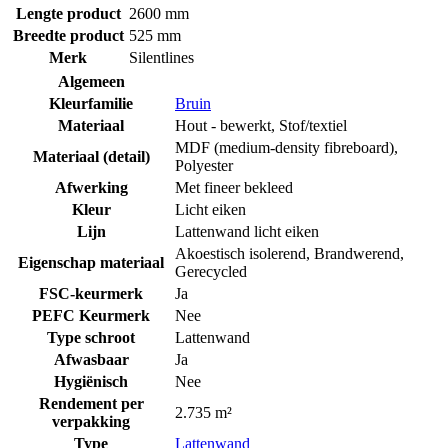
Lengte product
2600 mm
Breedte product
525 mm
Merk
Silentlines
Algemeen
Kleurfamilie
Bruin
Materiaal
Hout - bewerkt
,
Stof/textiel
MDF (medium-density fibreboard)
,
Materiaal (detail)
Polyester
Afwerking
Met fineer bekleed
Kleur
Licht eiken
Lijn
Lattenwand licht eiken
Akoestisch isolerend
,
Brandwerend
,
Eigenschap materiaal
Gerecycled
FSC-keurmerk
Ja
PEFC Keurmerk
Nee
Type schroot
Lattenwand
Afwasbaar
Ja
Hygiënisch
Nee
Rendement per
2.735 m²
verpakking
Type
Lattenwand