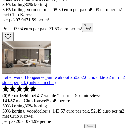
30% korting
30% korting
30% korting, voordeelprijs: 68.39 euro per pak, 49.99 euro per m2
met Club Karwei
per pak
97
.
94
71.59 per m²
Prijs: 97.94 euro per pak, 71.59 euro per m2
Lattenwand Hongaarse punt walnoot 260x52,6 cm, dikte 22 mm - 2
stuks per pak (links en rechts)
(
6
)
Beoordeeld met 4.7 van de 5 sterren, 6 klantreviews
143.57
met Club Karwei
52.49
per m²
30% korting
30% korting
30% korting, voordeelprijs: 143.57 euro per pak, 52.49 euro per m2
met Club Karwei
per pak
205
.
10
74.99 per m²