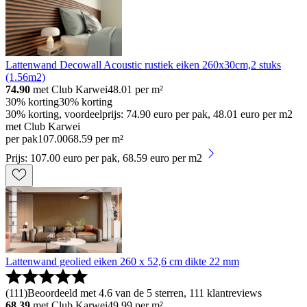
Lattenwand Decowall Acoustic rustiek eiken 260x30cm,2 stuks
(1.56m2)
74.90
met Club Karwei
48.01
per m²
30% korting
30% korting
30% korting, voordeelprijs: 74.90 euro per pak, 48.01 euro per m2
met Club Karwei
per pak
107
.
00
68.59 per m²
Prijs: 107.00 euro per pak, 68.59 euro per m2
Lattenwand geolied eiken 260 x 52,6 cm dikte 22 mm
(
111
)
Beoordeeld met 4.6 van de 5 sterren, 111 klantreviews
68.39
met Club Karwei
49.99
per m²