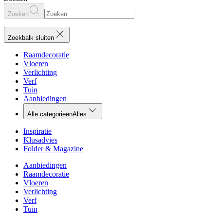
Zoeken
Zoekbalk sluiten
Raamdecoratie
Vloeren
Verlichting
Verf
Tuin
Aanbiedingen
Alle categorieën
Alles
Inspiratie
Klusadvies
Folder & Magazine
Aanbiedingen
Raamdecoratie
Vloeren
Verlichting
Verf
Tuin