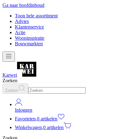
Ga naar hoofdinhoud
Toon hele assortiment
Advies
Klantenservice
Actie
Wooninspiratie
Bouwmarkten
Karwei
Zoeken
Zoeken
Inloggen
Favorieten
,
0 artikelen
Winkelwagen
,
0 artikelen
Zoeken