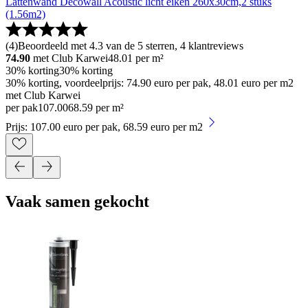
Lattenwand Decowall Acoustic licht eiken 260x30cm,2 stuks
(1.56m2)
(
4
)
Beoordeeld met 4.3 van de 5 sterren, 4 klantreviews
74.90
met Club Karwei
48.01
per m²
30% korting
30% korting
30% korting, voordeelprijs: 74.90 euro per pak, 48.01 euro per m2
met Club Karwei
per pak
107
.
00
68.59 per m²
Prijs: 107.00 euro per pak, 68.59 euro per m2
Vaak samen gekocht