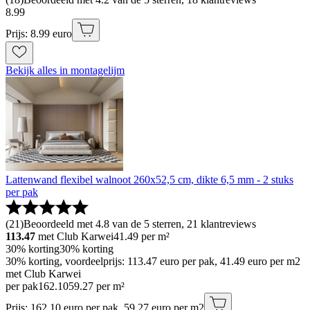
8
.
99
Prijs: 8.99 euro
Bekijk alles in montagelijm
Lattenwand flexibel walnoot 260x52,5 cm, dikte 6,5 mm - 2 stuks
per pak
(
21
)
Beoordeeld met 4.8 van de 5 sterren, 21 klantreviews
113.47
met Club Karwei
41.49
per m²
30% korting
30% korting
30% korting, voordeelprijs: 113.47 euro per pak, 41.49 euro per m2
met Club Karwei
per pak
162
.
10
59.27 per m²
Prijs: 162.10 euro per pak, 59.27 euro per m2