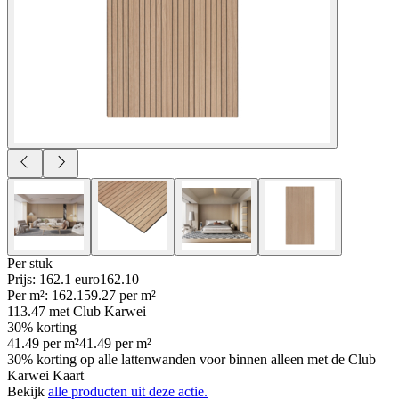
Per
stuk
Prijs: 162.1 euro
162
.
10
Per
m²
:
162.1
59.27
per
m²
113.47
met Club Karwei
30% korting
41.49
per
m²
41.49
per
m²
30% korting op alle lattenwanden voor binnen alleen met de Club
Karwei Kaart
Bekijk
alle producten uit deze actie.