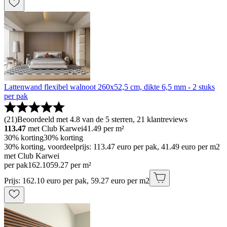
Lattenwand flexibel walnoot 260x52,5 cm, dikte 6,5 mm - 2 stuks
per pak
(
21
)
Beoordeeld met 4.8 van de 5 sterren, 21 klantreviews
113.47
met Club Karwei
41.49
per m²
30% korting
30% korting
30% korting, voordeelprijs: 113.47 euro per pak, 41.49 euro per m2
met Club Karwei
per pak
162
.
10
59.27 per m²
Prijs: 162.10 euro per pak, 59.27 euro per m2