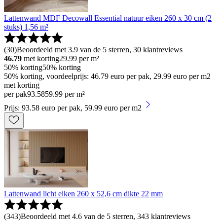
Lattenwand MDF Decowall Essential natuur eiken 260 x 30 cm (2
stuks) 1,56 m²
(
30
)
Beoordeeld met 3.9 van de 5 sterren, 30 klantreviews
46.79
met korting
29.99
per m²
50% korting
50% korting
50% korting, voordeelprijs: 46.79 euro per pak, 29.99 euro per m2
met korting
per pak
93
.
58
59.99 per m²
Prijs: 93.58 euro per pak, 59.99 euro per m2
Lattenwand licht eiken 260 x 52,6 cm dikte 22 mm
(
343
)
Beoordeeld met 4.6 van de 5 sterren, 343 klantreviews