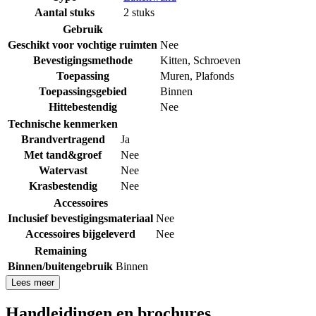
Aantal stuks
2 stuks
Gebruik
Geschikt voor vochtige ruimten
Nee
Bevestigingsmethode
Kitten
,
Schroeven
Toepassing
Muren
,
Plafonds
Toepassingsgebied
Binnen
Hittebestendig
Nee
Technische kenmerken
Brandvertragend
Ja
Met tand&groef
Nee
Watervast
Nee
Krasbestendig
Nee
Accessoires
Inclusief bevestigingsmateriaal
Nee
Accessoires bijgeleverd
Nee
Remaining
Binnen/buitengebruik
Binnen
Lees meer
Handleidingen en brochures