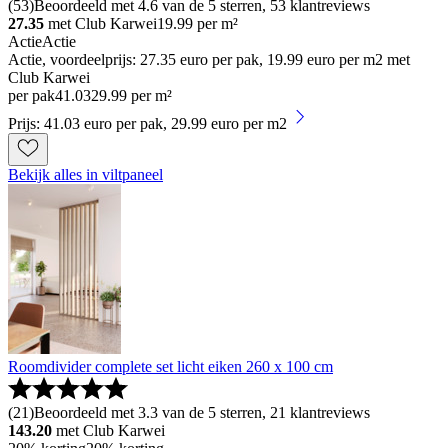
(
53
)
Beoordeeld met 4.6 van de 5 sterren, 53 klantreviews
27.35
met Club Karwei
19.99
per m²
Actie
Actie
Actie, voordeelprijs: 27.35 euro per pak, 19.99 euro per m2 met
Club Karwei
per pak
41
.
03
29.99 per m²
Prijs: 41.03 euro per pak, 29.99 euro per m2
Bekijk alles in viltpaneel
Roomdivider complete set licht eiken 260 x 100 cm
(
21
)
Beoordeeld met 3.3 van de 5 sterren, 21 klantreviews
143.20
met Club Karwei