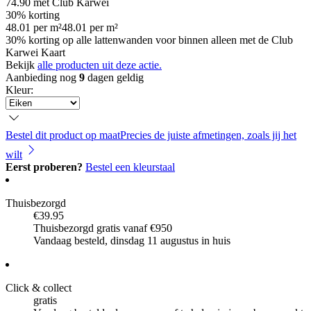
74.90
met Club Karwei
30% korting
48.01
per
m²
48.01
per
m²
30% korting op alle lattenwanden voor binnen alleen met de Club
Karwei Kaart
Bekijk
alle producten uit deze actie.
Aanbieding nog
9
dagen geldig
Kleur
:
Bestel dit product op maat
Precies de juiste afmetingen, zoals jij het
wilt
Eerst proberen?
Bestel een kleurstaal
Thuisbezorgd
€39.95
Thuisbezorgd gratis vanaf €950
Vandaag besteld, dinsdag 11 augustus in huis
Click & collect
gratis