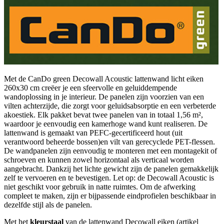
Met de CanDo green Decowall Acoustic lattenwand licht eiken
260x30 cm creëer je een sfeervolle en geluiddempende
wandoplossing in je interieur. De panelen zijn voorzien van een
vilten achterzijde, die zorgt voor geluidsabsorptie en een verbeterde
akoestiek. Elk pakket bevat twee panelen van in totaal 1,56 m²,
waardoor je eenvoudig een kamerhoge wand kunt realiseren. De
lattenwand is gemaakt van PEFC-gecertificeerd hout (uit
verantwoord beheerde bossen)en vilt van gerecyclede PET-flessen.
De wandpanelen zijn eenvoudig te monteren met een montagekit of
schroeven en kunnen zowel horizontaal als verticaal worden
aangebracht. Dankzij het lichte gewicht zijn de panelen gemakkelijk
zelf te vervoeren en te bevestigen. Let op: de Decowall Acoustic is
niet geschikt voor gebruik in natte ruimtes. Om de afwerking
compleet te maken, zijn er bijpassende eindprofielen beschikbaar in
dezelfde stijl als de panelen.
Met het
kleurstaal
van de lattenwand Decowall eiken (artikel