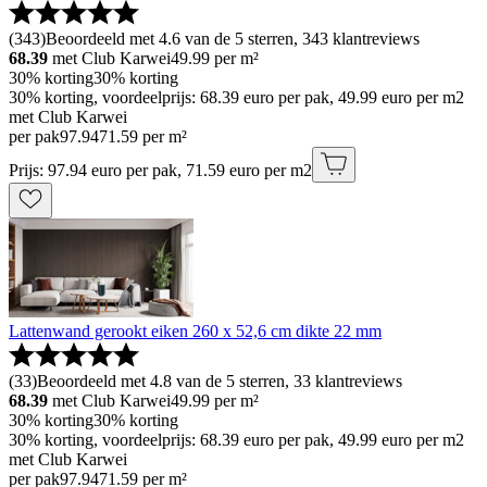
(
343
)
Beoordeeld met 4.6 van de 5 sterren, 343 klantreviews
68.39
met Club Karwei
49.99
per m²
30% korting
30% korting
30% korting, voordeelprijs: 68.39 euro per pak, 49.99 euro per m2
met Club Karwei
per pak
97
.
94
71.59 per m²
Prijs: 97.94 euro per pak, 71.59 euro per m2
Lattenwand gerookt eiken 260 x 52,6 cm dikte 22 mm
(
33
)
Beoordeeld met 4.8 van de 5 sterren, 33 klantreviews
68.39
met Club Karwei
49.99
per m²
30% korting
30% korting
30% korting, voordeelprijs: 68.39 euro per pak, 49.99 euro per m2
met Club Karwei
per pak
97
.
94
71.59 per m²