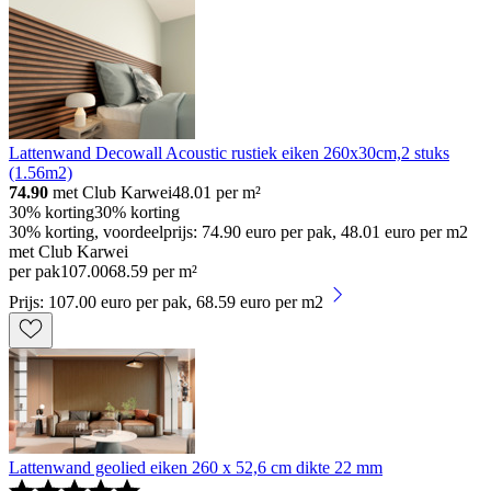
Lattenwand Decowall Acoustic rustiek eiken 260x30cm,2 stuks
(1.56m2)
74.90
met Club Karwei
48.01
per m²
30% korting
30% korting
30% korting, voordeelprijs: 74.90 euro per pak, 48.01 euro per m2
met Club Karwei
per pak
107
.
00
68.59 per m²
Prijs: 107.00 euro per pak, 68.59 euro per m2
Lattenwand geolied eiken 260 x 52,6 cm dikte 22 mm