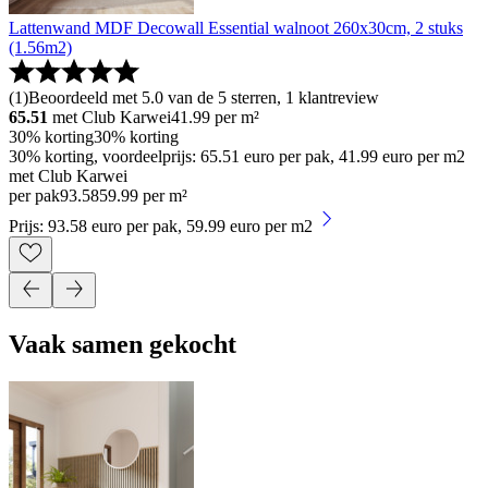
Lattenwand MDF Decowall Essential walnoot 260x30cm, 2 stuks
(1.56m2)
(
1
)
Beoordeeld met 5.0 van de 5 sterren, 1 klantreview
65.51
met Club Karwei
41.99
per m²
30% korting
30% korting
30% korting, voordeelprijs: 65.51 euro per pak, 41.99 euro per m2
met Club Karwei
per pak
93
.
58
59.99 per m²
Prijs: 93.58 euro per pak, 59.99 euro per m2
Vaak samen gekocht