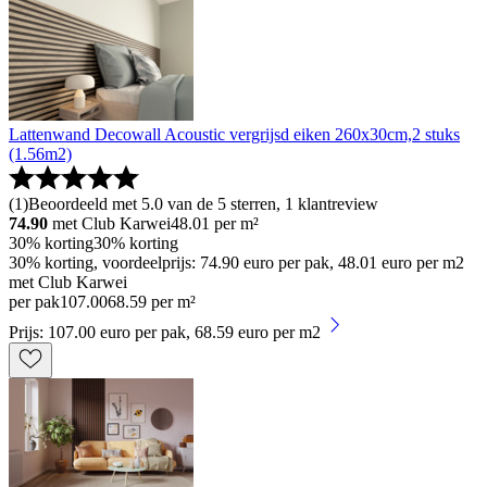
Lattenwand Decowall Acoustic vergrijsd eiken 260x30cm,2 stuks
(1.56m2)
(
1
)
Beoordeeld met 5.0 van de 5 sterren, 1 klantreview
74.90
met Club Karwei
48.01
per m²
30% korting
30% korting
30% korting, voordeelprijs: 74.90 euro per pak, 48.01 euro per m2
met Club Karwei
per pak
107
.
00
68.59 per m²
Prijs: 107.00 euro per pak, 68.59 euro per m2