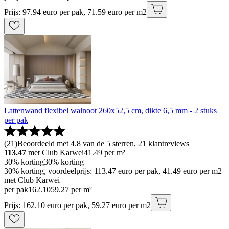
Prijs: 97.94 euro per pak, 71.59 euro per m2
Lattenwand flexibel walnoot 260x52,5 cm, dikte 6,5 mm - 2 stuks
per pak
(
21
)
Beoordeeld met 4.8 van de 5 sterren, 21 klantreviews
113.47
met Club Karwei
41.49
per m²
30% korting
30% korting
30% korting, voordeelprijs: 113.47 euro per pak, 41.49 euro per m2
met Club Karwei
per pak
162
.
10
59.27 per m²
Prijs: 162.10 euro per pak, 59.27 euro per m2