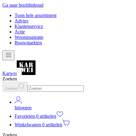
Ga naar hoofdinhoud
Toon hele assortiment
Advies
Klantenservice
Actie
Wooninspiratie
Bouwmarkten
Karwei
Zoeken
Zoeken
Inloggen
Favorieten
,
0 artikelen
Winkelwagen
,
0 artikelen
Zoeken