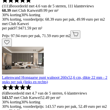
(
111
)
Beoordeeld met 4.6 van de 5 sterren, 111 klantreviews
68.39
met Club Karwei
49.99
per m²
30% korting
30% korting
30% korting, voordeelprijs: 68.39 euro per pak, 49.99 euro per m2
met Club Karwei
per pak
97
.
94
71.59 per m²
Prijs: 97.94 euro per pak, 71.59 euro per m2
Lattenwand Hongaarse punt walnoot 260x52,6 cm, dikte 22 mm - 2
stuks per pak (links en rechts)
(
6
)
Beoordeeld met 4.7 van de 5 sterren, 6 klantreviews
143.57
met Club Karwei
52.49
per m²
30% korting
30% korting
30% korting, voordeelprijs: 143.57 euro per pak, 52.49 euro per m2