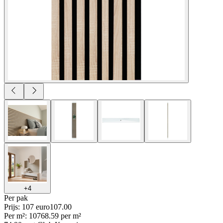
+
4
Per
pak
Prijs: 107 euro
107
.
00
Per
m²
:
107
68.59
per
m²