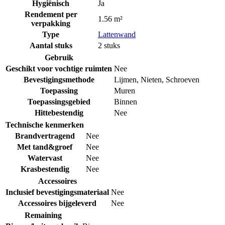
Hygiënisch
Ja
Rendement per
1.56 m²
verpakking
Type
Lattenwand
Aantal stuks
2 stuks
Gebruik
Geschikt voor vochtige ruimten
Nee
Bevestigingsmethode
Lijmen
,
Nieten
,
Schroeven
Toepassing
Muren
Toepassingsgebied
Binnen
Hittebestendig
Nee
Technische kenmerken
Brandvertragend
Nee
Met tand&groef
Nee
Watervast
Nee
Krasbestendig
Nee
Accessoires
Inclusief bevestigingsmateriaal
Nee
Accessoires bijgeleverd
Nee
Remaining