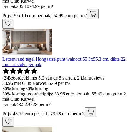
met Club Karwei
per pak
205
.
10
74.99 per m²
Prijs: 205.10 euro per pak, 74.99 euro per m2
Lattenwand tegel Hongaarse punt walnoot 55,3x55,3 cm, dikte 22
mm - 2 stuks per pak
(
2
)
Beoordeeld met 5.0 van de 5 sterren, 2 klantreviews
33.96
met Club Karwei
55.49
per m²
30% korting
30% korting
30% korting, voordeelprijs: 33.96 euro per pak, 55.49 euro per m2
met Club Karwei
per pak
48
.
52
79.28 per m²
Prijs: 48.52 euro per pak, 79.28 euro per m2