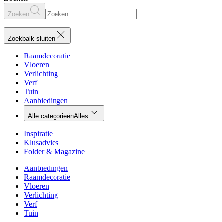
Zoeken
Zoekbalk sluiten
Raamdecoratie
Vloeren
Verlichting
Verf
Tuin
Aanbiedingen
Alle categorieën
Alles
Inspiratie
Klusadvies
Folder & Magazine
Aanbiedingen
Raamdecoratie
Vloeren
Verlichting
Verf
Tuin