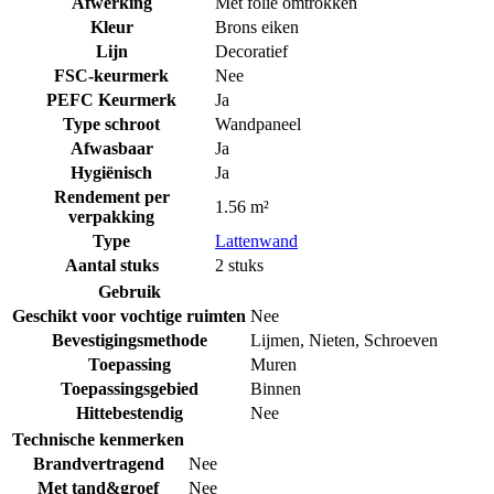
Afwerking
Met folie omtrokken
Kleur
Brons eiken
Lijn
Decoratief
FSC-keurmerk
Nee
PEFC Keurmerk
Ja
Type schroot
Wandpaneel
Afwasbaar
Ja
Hygiënisch
Ja
Rendement per
1.56 m²
verpakking
Type
Lattenwand
Aantal stuks
2 stuks
Gebruik
Geschikt voor vochtige ruimten
Nee
Bevestigingsmethode
Lijmen
,
Nieten
,
Schroeven
Toepassing
Muren
Toepassingsgebied
Binnen
Hittebestendig
Nee
Technische kenmerken
Brandvertragend
Nee
Met tand&groef
Nee