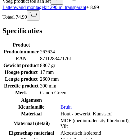
Voeg product toe aan set
Lattenwand montagekit 290 ml transparant
+ 8.99
Totaal 74.90
Specificaties
Product
Productnummer
263624
EAN
8711283471761
Gewicht product
8867 gr
Hoogte product
17 mm
Lengte product
2600 mm
Breedte product
300 mm
Merk
Cando Green
Algemeen
Kleurfamilie
Bruin
Materiaal
Hout - bewerkt
,
Kunststof
MDF (medium-density fibreboard)
,
Materiaal (detail)
Vilt
Eigenschap materiaal
Akoestisch isolerend