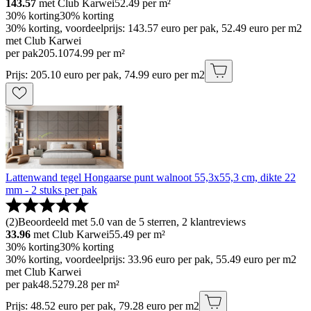
143.57
met Club Karwei
52.49
per m²
30% korting
30% korting
30% korting, voordeelprijs: 143.57 euro per pak, 52.49 euro per m2
met Club Karwei
per pak
205
.
10
74.99 per m²
Prijs: 205.10 euro per pak, 74.99 euro per m2
Lattenwand tegel Hongaarse punt walnoot 55,3x55,3 cm, dikte 22
mm - 2 stuks per pak
(
2
)
Beoordeeld met 5.0 van de 5 sterren, 2 klantreviews
33.96
met Club Karwei
55.49
per m²
30% korting
30% korting
30% korting, voordeelprijs: 33.96 euro per pak, 55.49 euro per m2
met Club Karwei
per pak
48
.
52
79.28 per m²
Prijs: 48.52 euro per pak, 79.28 euro per m2