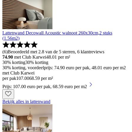
Lattenwand Decowall Acoustic walnoot 260x30cm,2 stuks
(1.56m2)
(
6
)
Beoordeeld met 2.8 van de 5 sterren, 6 klantreviews
74.90
met Club Karwei
48.01
per m²
30% korting
30% korting
30% korting, voordeelprijs: 74.90 euro per pak, 48.01 euro per m2
met Club Karwei
per pak
107
.
00
68.59 per m²
Prijs: 107.00 euro per pak, 68.59 euro per m2
Bekijk alles in lattenwand