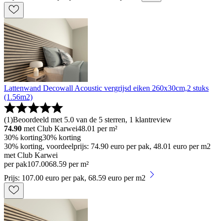
Lattenwand Decowall Acoustic vergrijsd eiken 260x30cm,2 stuks
(1.56m2)
(
1
)
Beoordeeld met 5.0 van de 5 sterren, 1 klantreview
74.90
met Club Karwei
48.01
per m²
30% korting
30% korting
30% korting, voordeelprijs: 74.90 euro per pak, 48.01 euro per m2
met Club Karwei
per pak
107
.
00
68.59 per m²
Prijs: 107.00 euro per pak, 68.59 euro per m2