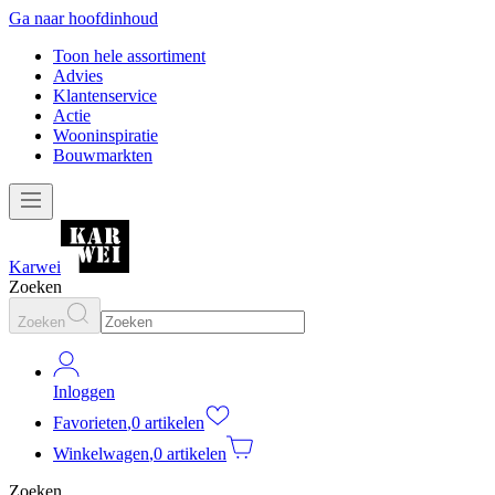
Ga naar hoofdinhoud
Toon hele assortiment
Advies
Klantenservice
Actie
Wooninspiratie
Bouwmarkten
Karwei
Zoeken
Zoeken
Inloggen
Favorieten
,
0 artikelen
Winkelwagen
,
0 artikelen
Zoeken