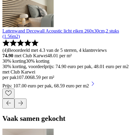
Lattenwand Decowall Acoustic licht eiken 260x30cm,2 stuks
(1.56m2)
(
4
)
Beoordeeld met 4.3 van de 5 sterren, 4 klantreviews
74.90
met Club Karwei
48.01
per m²
30% korting
30% korting
30% korting, voordeelprijs: 74.90 euro per pak, 48.01 euro per m2
met Club Karwei
per pak
107
.
00
68.59 per m²
Prijs: 107.00 euro per pak, 68.59 euro per m2
Vaak samen gekocht