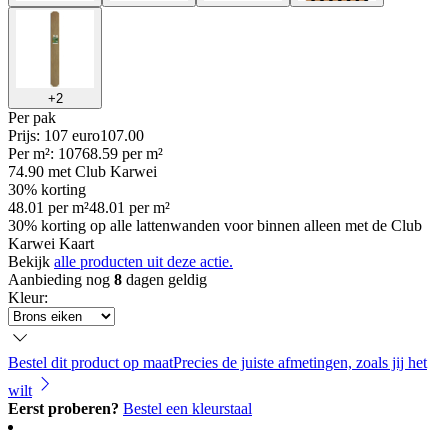
+
2
Per
pak
Prijs: 107 euro
107
.
00
Per
m²
:
107
68.59
per
m²
74.90
met Club Karwei
30% korting
48.01
per
m²
48.01
per
m²
30% korting op alle lattenwanden voor binnen alleen met de Club
Karwei Kaart
Bekijk
alle producten uit deze actie.
Aanbieding nog
8
dagen geldig
Kleur
:
Bestel dit product op maat
Precies de juiste afmetingen, zoals jij het
wilt
Eerst proberen?
Bestel een kleurstaal