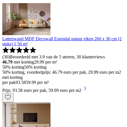
Lattenwand MDF Decowall Essential natuur eiken 260 x 30 cm (2
stuks) 1,56 m²
(
30
)
Beoordeeld met 3.9 van de 5 sterren, 30 klantreviews
46.79
met korting
29.99
per m²
50% korting
50% korting
50% korting, voordeelprijs: 46.79 euro per pak, 29.99 euro per m2
met korting
per pak
93
.
58
59.99 per m²
Prijs: 93.58 euro per pak, 59.99 euro per m2