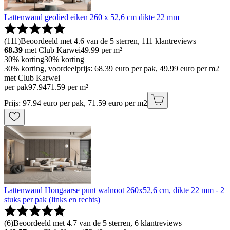
Lattenwand geolied eiken 260 x 52,6 cm dikte 22 mm
(
111
)
Beoordeeld met 4.6 van de 5 sterren, 111 klantreviews
68.39
met Club Karwei
49.99
per m²
30% korting
30% korting
30% korting, voordeelprijs: 68.39 euro per pak, 49.99 euro per m2
met Club Karwei
per pak
97
.
94
71.59 per m²
Prijs: 97.94 euro per pak, 71.59 euro per m2
Lattenwand Hongaarse punt walnoot 260x52,6 cm, dikte 22 mm - 2
stuks per pak (links en rechts)
(
6
)
Beoordeeld met 4.7 van de 5 sterren, 6 klantreviews