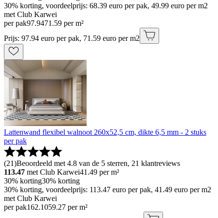
30% korting, voordeelprijs: 68.39 euro per pak, 49.99 euro per m2
met Club Karwei
per pak
97
.
94
71.59 per m²
Prijs: 97.94 euro per pak, 71.59 euro per m2
Lattenwand flexibel walnoot 260x52,5 cm, dikte 6,5 mm - 2 stuks
per pak
(
21
)
Beoordeeld met 4.8 van de 5 sterren, 21 klantreviews
113.47
met Club Karwei
41.49
per m²
30% korting
30% korting
30% korting, voordeelprijs: 113.47 euro per pak, 41.49 euro per m2
met Club Karwei
per pak
162
.
10
59.27 per m²