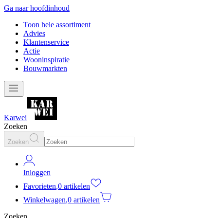
Ga naar hoofdinhoud
Toon hele assortiment
Advies
Klantenservice
Actie
Wooninspiratie
Bouwmarkten
Karwei
Zoeken
Zoeken
Inloggen
Favorieten
,
0 artikelen
Winkelwagen
,
0 artikelen
Zoeken