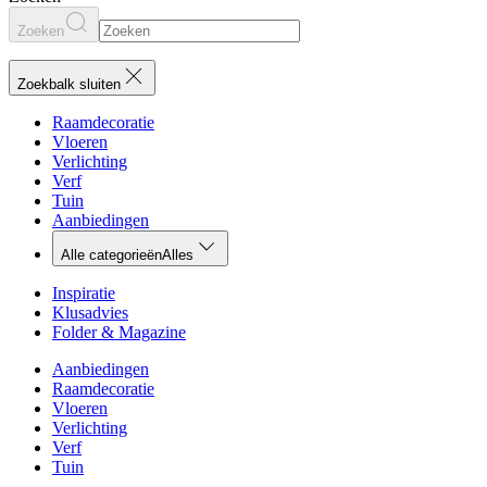
Zoeken
Zoekbalk sluiten
Raamdecoratie
Vloeren
Verlichting
Verf
Tuin
Aanbiedingen
Alle categorieën
Alles
Inspiratie
Klusadvies
Folder & Magazine
Aanbiedingen
Raamdecoratie
Vloeren
Verlichting
Verf
Tuin